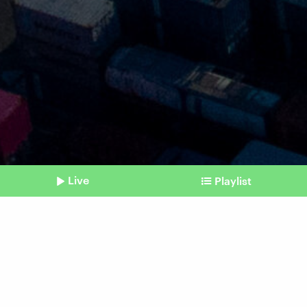
Live
Playlist
©
IMAGO / SOPA Images
Shownotes