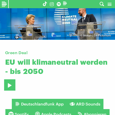
©
Imago | Le Pictorium
Green Deal
EU
will
klimaneutral
werden
-
bis
2050
Deutschlandfunk App
ARD Sounds
Spotify
Apple Podcasts
Abonnieren