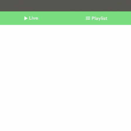
Live
Playlist
©
picture alliance / M.i.S. | Philipp Merk
Shownotes
EU-Gipfel in Brüssel
Was die europäische
Drohnenabwehr bringt
vom 23. Oktober 2025