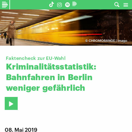
©
CHROMORANGE | imago
Faktencheck zur EU-Wahl
Kriminalitätsstatistik:
Bahnfahren
in
Berlin
weniger
gefährlich
08. Mai 2019