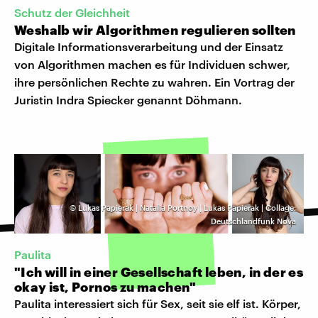
Schutz der Gleichheit
Weshalb wir Algorithmen regulieren sollten
Digitale Informationsverarbeitung und der Einsatz
von Algorithmen machen es für Individuen schwer,
ihre persönlichen Rechte zu wahren. Ein Vortrag der
Juristin Indra Spiecker genannt Döhmann.
©
Lukas Papierak | Natalia Portnoy | Lukas Papierak | Collage:
Deutschlandfunk Nova
Paulita
"Ich will in einer Gesellschaft leben, in der es
okay ist, Pornos zu machen"
Paulita interessiert sich für Sex, seit sie elf ist. Körper,