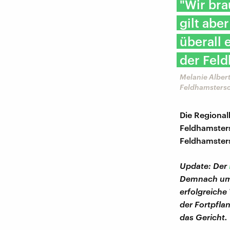
"Wir bra
gilt abe
überall 
der Fel
Melanie Alber
Feldhamsters
Die Regional
Feldhamsters
Feldhamsters
Update: Der
Demnach umfa
erfolgreiche
der Fortpfla
das Gericht.