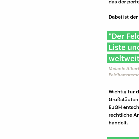
das der perf
Dabei ist de
"Der Fel
Liste un
weltwei
Melanie Alber
Feldhamsters
Wichtig für 
Großstädten 
EuGH entsche
rechtliche A
handelt.