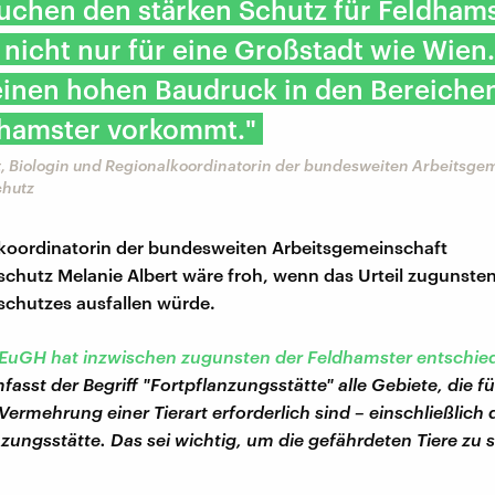
uchen den stärken Schutz für Feldhams
r nicht nur für eine Großstadt wie Wien.
einen hohen Baudruck in den Bereiche
dhamster vorkommt."
t, Biologin und Regionalkoordinatorin der bundesweiten Arbeitsge
chutz
koordinatorin der bundesweiten Arbeitsgemeinschaft
chutz Melanie Albert wäre froh, wenn das Urteil zugunste
chutzes ausfallen würde.
EuGH hat inzwischen zugunsten der Feldhamster entschie
sst der Begriff "Fortpflanzungsstätte" alle Gebiete, die fü
 Vermehrung einer Tierart erforderlich sind – einschließlich
nzungsstätte. Das sei wichtig, um die gefährdeten Tiere zu 