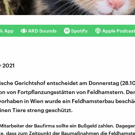
nk App
ARD Sounds
Spotify
Apple Podcas
r 2021
ische Gerichtshof entscheidet am Donnerstag (28.10
ion von Fortpflanzungsstätten von Feldhamstern. De
orhaben in Wien wurde ein Feldhamsterbau beschäd
einen Tiere streng geschützt.
Mitarbeiter der Baufirma sollte ein Bußgeld zahlen. Dagegen 
te, dass zum Zeitpunkt der Baumaßnahmen die Feldhamster