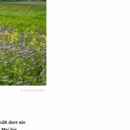
©
Helmut Weller
ält dort ein
 Mai bis