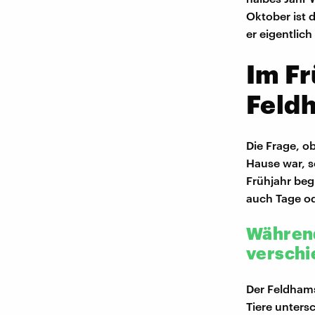
Oktober ist d
er eigentlic
Im Fr
Feld
Die Frage, o
Hause war, s
Frühjahr beg
auch Tage o
Während
verschi
Der Feldhams
Tiere unters