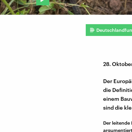
Deutschlandfu
28. Oktobe
Der Europä
die Definit
einem Bauv
sind die kl
Der leitende 
argumentier