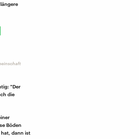
 längere
meinschaft
tig: "Der
ich die
einer
ese Böden
hat, dann ist