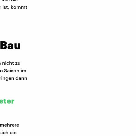
er ist, kommt
 Bau
 nicht zu
ie Saison im
bringen dann
ster
n mehrere
sich ein