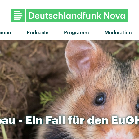
emen
Podcasts
Programm
Moderation
bau
-
Ein
Fall
für
den
EuG