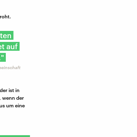
roht.
oten
t auf
."
meinschaft
er ist in
, wenn der
aus um eine