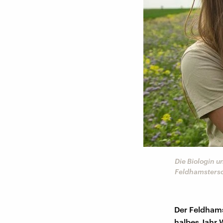
Die Biologin 
Feldhamstersc
Der Feldhams
halbes Jahr W