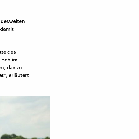
undesweiten
 damit
tte des
 Loch im
em, das zu
t", erläutert