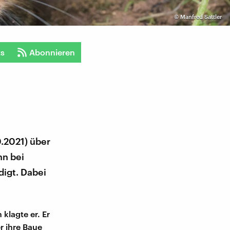
©
Manfred Sattler
ts
Abonnieren
.2021) über
nn bei
igt. Dabei
klagte er. Er
 ihre Baue