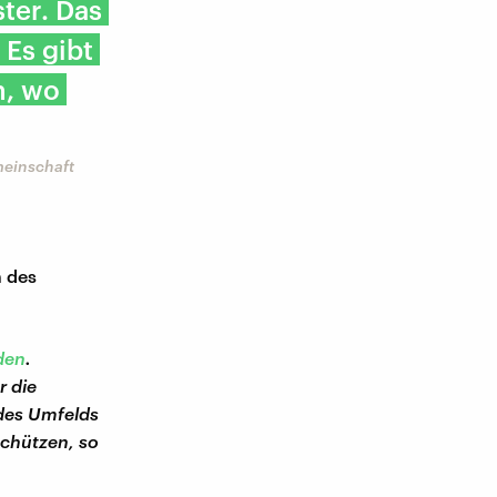
ter. Das
 Es gibt
n, wo
meinschaft
n des
den
.
r die
 des Umfelds
schützen, so