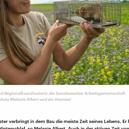
und Regionalkoordinatorin der bundesweiten Arbeitsgemeinschaft
hutz Melanie Albert und ein Hamster
ter verbringt in dem Bau die meiste Zeit seines Lebens. Er h
interschlaf, so Melanie Albert. Auch in der aktiven Zeit von