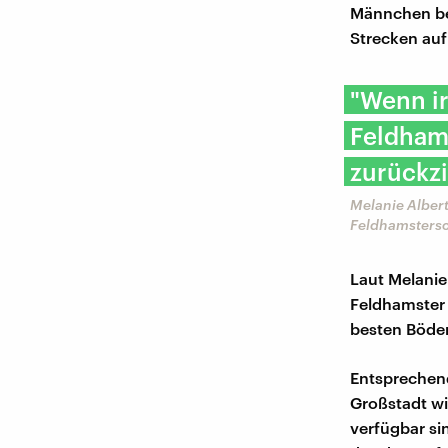
Männchen be
Strecken auf
"Wenn i
Feldhams
zurückz
Melanie Alber
Feldhamsters
Laut Melanie
Feldhamster s
besten Böden 
Entsprechend
Großstadt wi
verfügbar si