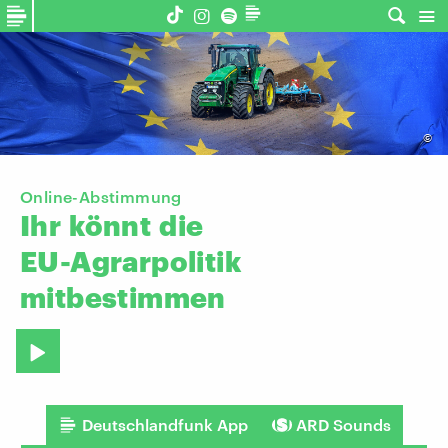
©
Online-Abstimmung
Ihr
könnt
die
EU-Agrarpolitik
mitbestimmen
Deutschlandfunk App
ARD Sounds