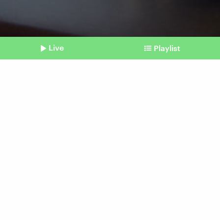
Live
Playlist
©
Imago / Bestimage
Shownotes
Wirtschaftspolitik
Europa und die
Maximalforderungen von
Trump
vom 17. September 2025