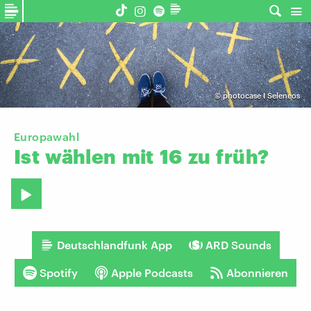
©
photocase I Seleneos
Europawahl
Ist
wählen
mit
16
zu
früh?
Deutschlandfunk App
ARD Sounds
Spotify
Apple Podcasts
Abonnieren