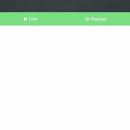
Live
Playlist
©
picture alliance/dpa | Karl-Josef Hildenbrand
Shownotes
Europawahl 2024
Europa rückt nach rechts:
Wie die Ergebnisse zu
bewerten sind
Beitrag aus unserem Archiv vom 10. Juni 2024