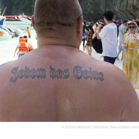
©
picture alliance / Sebastian Kahnert/dpa-Zent