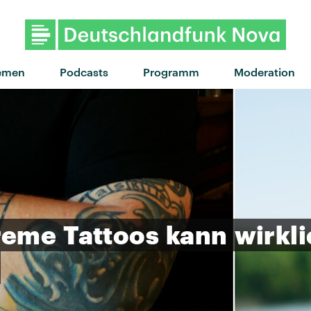
"Wanna Play" von Georgia ·
emen
Podcasts
Programm
Moderation
reme
Tattoos
kann
wirkl