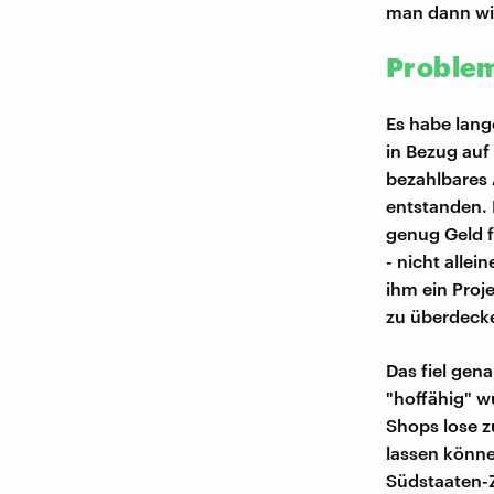
man dann wi
Problem
Es habe lang
in Bezug auf
bezahlbares 
entstanden. 
genug Geld f
- nicht allei
ihm ein Proj
zu überdeck
Das fiel gen
"hoffähig" w
Shops lose z
lassen könne
Südstaaten-