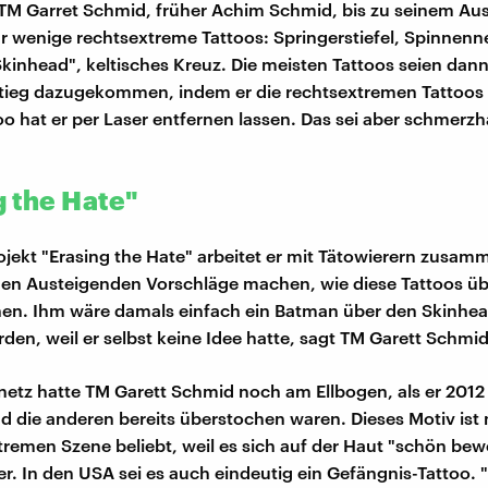
 TM Garret Schmid, früher Achim Schmid, bis zu seinem Aus
r wenige rechtsextreme Tattoos: Springerstiefel, Spinnenn
Skinhead", keltisches Kreuz. Die meisten Tattoos seien dan
tieg dazugekommen, indem er die rechtsextremen Tattoos
too hat er per Laser entfernen lassen. Das sei aber schmerz
g the Hate"
ojekt "Erasing the Hate" arbeitet er mit Tätowierern zusam
den Austeigenden Vorschläge machen, wie diese Tattoos ü
en. Ihm wäre damals einfach ein Batman über den Skinhea
rden, weil er selbst keine Idee hatte, sagt TM Garett Schmid
etz hatte TM Garett Schmid noch am Ellbogen, als er 2012 
 die anderen bereits überstochen waren. Dieses Motiv ist n
tremen Szene beliebt, weil es sich auf der Haut "schön bew
er. In den USA sei es auch eindeutig ein Gefängnis-Tattoo. "