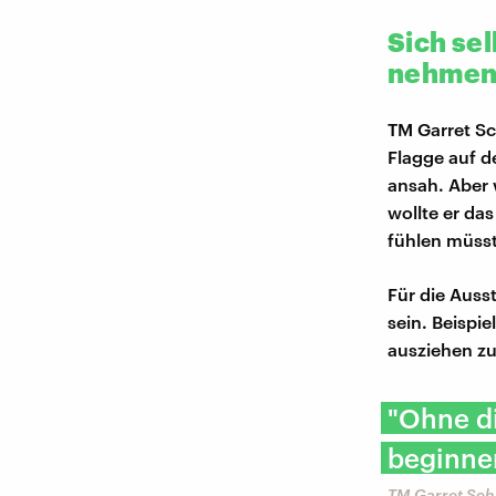
Sich se
nehme
TM Garret Sc
Flagge auf d
ansah. Aber 
wollte er da
fühlen müss
Für die Auss
sein. Beispi
ausziehen z
"Ohne di
beginne
TM Garret Sc