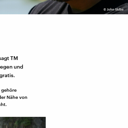
©
John Sklba
 sagt TM
tiegen und
gratis.
h gehöre
 der Nähe von
cht.