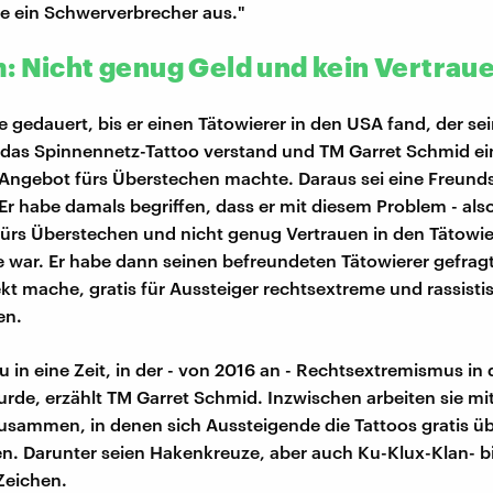
e ein Schwerverbrecher aus."
: Nicht genug Geld und kein Vertrau
e gedauert, bis er einen Tätowierer in den USA fand, der s
 das Spinnennetz-Tattoo verstand und TM Garret Schmid ei
Angebot fürs Überstechen machte. Daraus sei eine Freund
Er habe damals begriffen, dass er mit diesem Problem - also
ürs Überstechen und nicht genug Vertrauen in den Tätowie
ne war. Er habe dann seinen befreundeten Tätowierer gefragt
ekt mache, gratis für Aussteiger rechtsextreme und rassisti
en.
au in eine Zeit, in der - von 2016 an - Rechtsextremismus i
urde, erzählt TM Garret Schmid. Inzwischen arbeiten sie mi
usammen, in denen sich Aussteigende die Tattoos gratis ü
n. Darunter seien Hakenkreuze, aber auch Ku-Klux-Klan- bi
Zeichen.