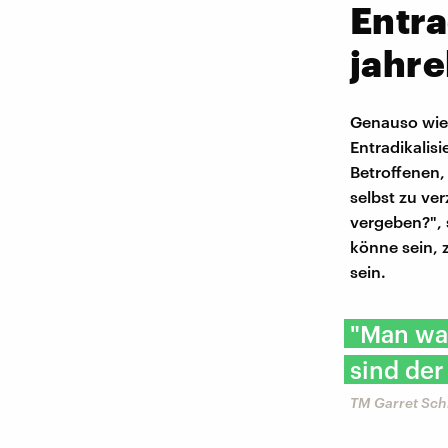
Entra
jahre
Genauso wie 
Entradikalisi
Betroffenen,
selbst zu ve
vergeben?", 
könne sein, 
sein.
"Man wac
sind der
TM Garret Sc