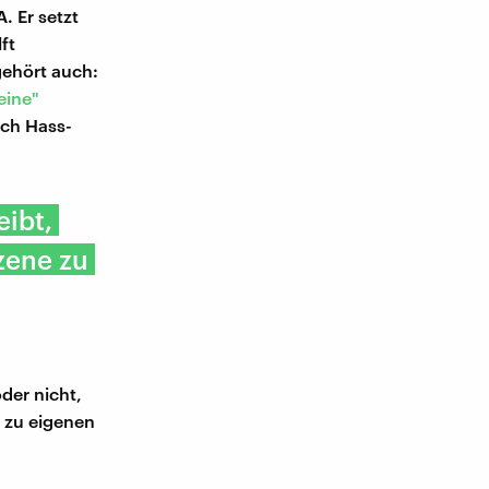
. Er setzt
ft
gehört auch:
eine"
ch Hass-
eibt,
zene zu
der nicht,
h zu eigenen