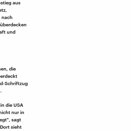
stieg aus
etz,
n nach
 überdecken
haft und
men, die
berdeckt
d-Schriftzug
.
in die USA
icht nur in
egt", sagt
Dort sieht