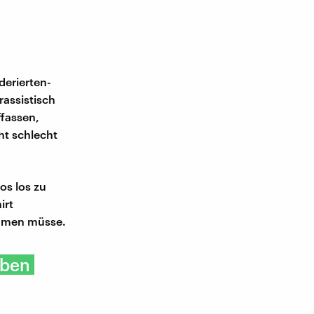
derierten-
rassistisch
ffassen,
ht schlecht
os los zu
irt
hämen müsse.
eben