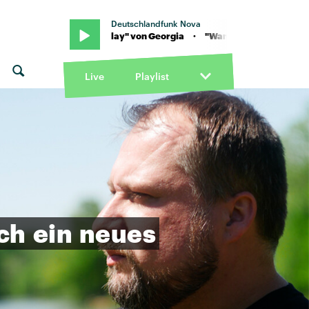
Deutschlandfunk Nova
 "Wanna Play" von Georgia · "Wanna Play" von Georgia
Live
Playlist
ich
ein
neues