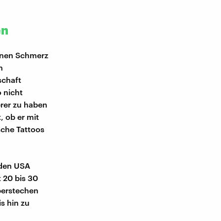
en
einen Schmerz
n
schaft
 nicht
rer zu haben
, ob er mit
sche Tattoos
n den USA
t 20 bis 30
berstechen
s hin zu