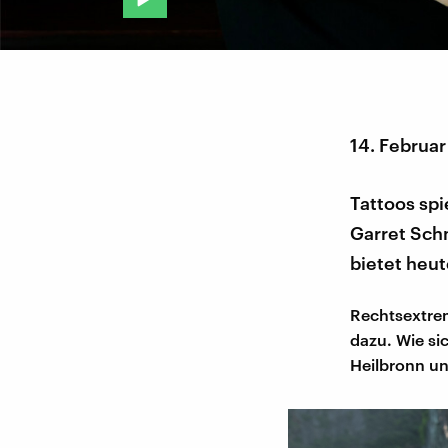
14. Februar
Tattoos spi
Garret Schm
bietet heut
Rechtsextrem
dazu. Wie si
Heilbronn un