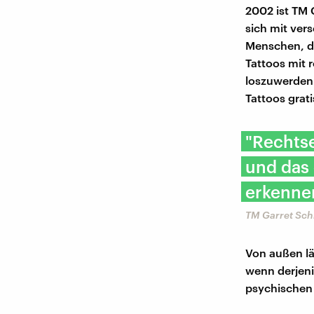
2002 ist TM 
sich mit ver
Menschen, di
Tattoos mit
loszuwerden
Tattoos grat
"Rechtse
und das 
erkennen
TM Garret Sc
Von außen lä
wenn derjeni
psychischen 