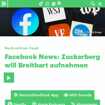
©
imago | ZUMA Press
Nachrichten-Feed
Facebook
News:
Zuckerberg
will
Breitbart
aufnehmen
Deutschlandfunk App
ARD Sounds
Spotify
Apple Podcasts
Abonnieren