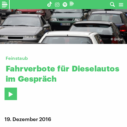
©
@dpa
Feinstaub
Fahrverbote
für
Dieselautos
im
Gespräch
19. Dezember 2016