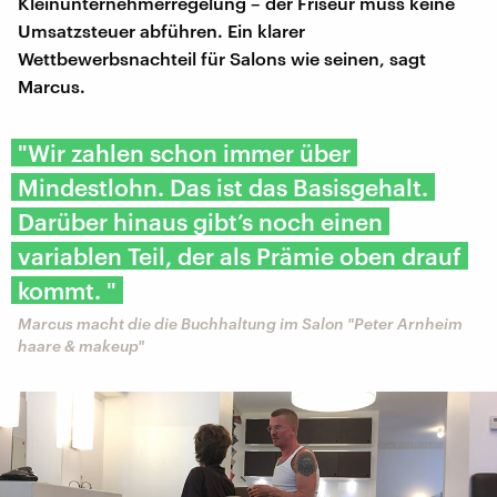
Kleinunternehmerregelung – der Friseur muss keine
Umsatzsteuer abführen. Ein klarer
Wettbewerbsnachteil für Salons wie seinen, sagt
Marcus.
"Wir zahlen schon immer über
Mindestlohn. Das ist das Basisgehalt.
Darüber hinaus gibt’s noch einen
variablen Teil, der als Prämie oben drauf
kommt. "
Marcus macht die die Buchhaltung im Salon "Peter Arnheim
haare & makeup"