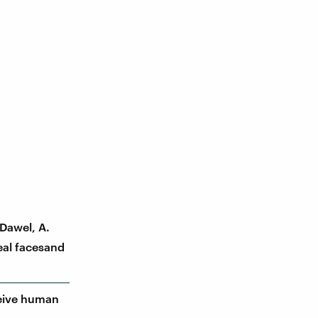
 Dawel, A.
eal facesand
ceive human