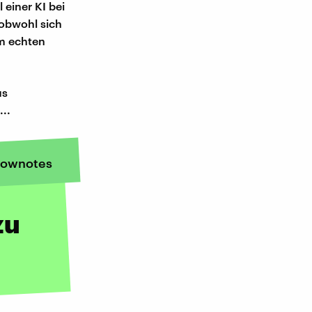
 einer KI bei
obwohl sich
em echten
us
..
ownotes
zu