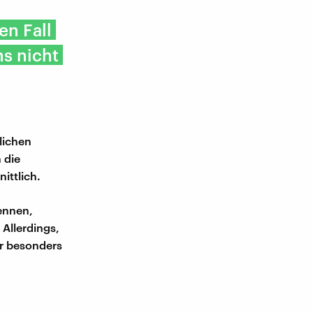
en Fall
s nicht
lichen
 die
ittlich.
kennen,
 Allerdings,
er besonders