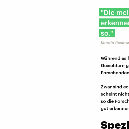
"Die mei
erkennen
so."
Kerstin Rusko
Während es f
Gesichtern g
Forschenden:
Zwar sind ec
scheint nicht
so die Forsc
gut erkenne
Spezi