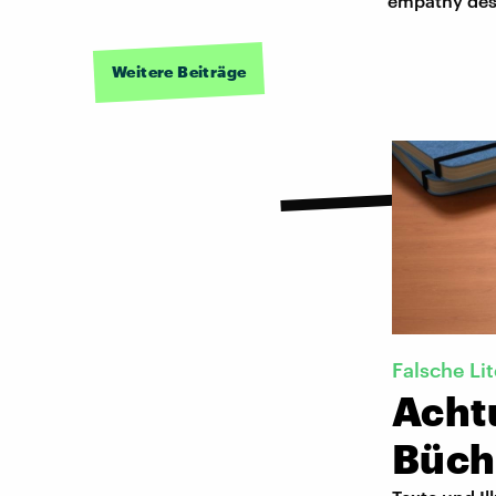
empathy desp
Weitere Beiträge
Falsche Li
Acht
Büch