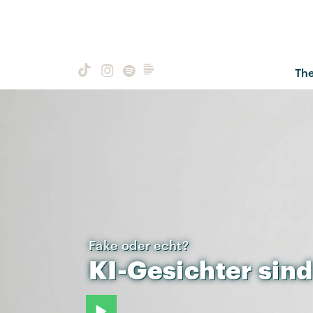
Th
Fake oder echt?
KI-Gesichter
sind