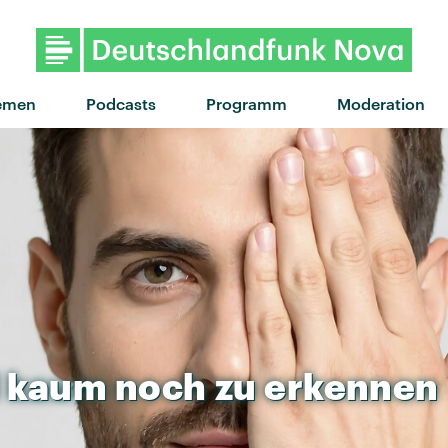
"Rote Funken" von Tränen ·
emen
Podcasts
Programm
Moderation
kaum
noch
zu
erkennen