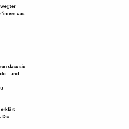
bewegter
r*innen das
nen dass sie
rde – und
zu
erklärt
 Die