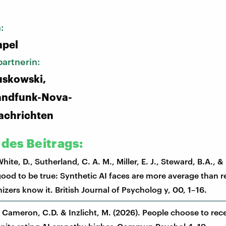
n:
pel
artnerin:
uskowski,
andfunk-Nova-
achrichten
 des Beitrags:
White, D., Sutherland, C. A. M., Miller, E. J., Steward, B.A., &
good to be true: Synthetic AI faces are more average than r
zers know it. British Journal of Psycholog y, 00, 1–16.
, Cameron, C.D. & Inzlicht, M. (2026). People choose to re