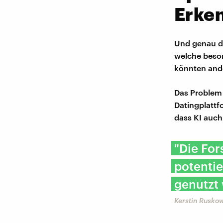
Erke
Und genau da
welche beson
könnten ande
Das Problem 
Datingplatt
dass KI auch
"Die For
potentie
genutzt
Kerstin Rusko