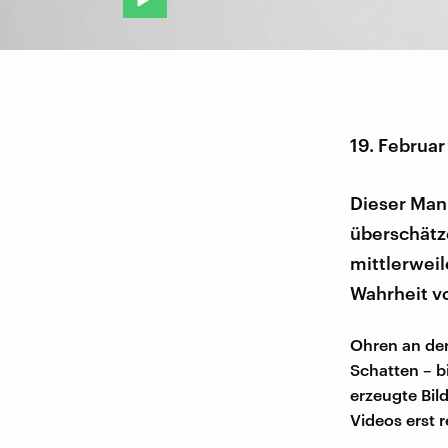
19. Februa
Dieser Mann
überschätze
mittlerwei
Wahrheit v
Ohren an der
Schatten – bi
erzeugte Bil
Videos erst r