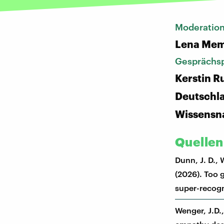
Moderatio
Lena Mem
Gesprächsp
Kerstin R
Deutschl
Wissensn
Quellen
Dunn, J. D., 
(2026). Too 
super-recogni
Wenger, J.D.