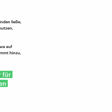
inden ließe,
nutzen,
twa auf
mmt hinzu,
 für
nen