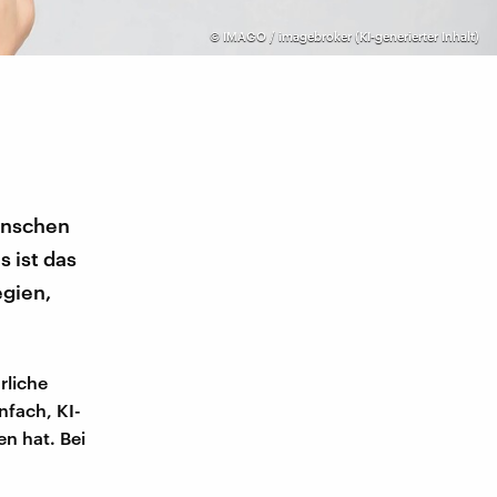
©
IMAGO / imagebroker (KI-generierter Inhalt)
Menschen
s ist das
egien,
rliche
nfach, KI-
n hat. Bei