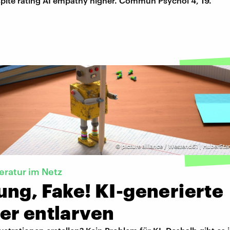
ite rating AI empathy higher. Commun Psychol 4, 19.
©
picture alliance / Westend61 | HuberSta
teratur im Netz
ung, Fake! KI-generierte
er entlarven