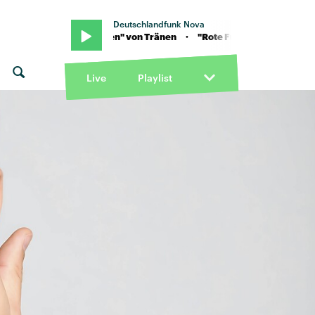
Deutschlandfunk Nova
 "Rote Funken" von Tränen · "Rote Funken" von Tränen
Live
Playlist