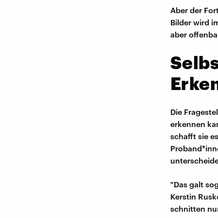
Aber der Fort
Bilder wird 
aber offenba
Selb
Erke
Die Frageste
erkennen kann
schafft sie 
Proband*inne
unterscheid
"Das galt so
Kerstin Rus
schnitten nu