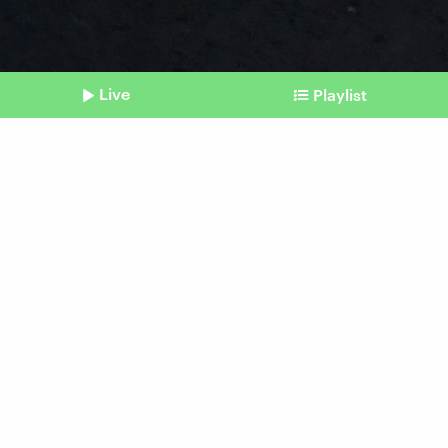
Live
Playlist
©
picture alliance / ZUMAPRESS.com | Mehmet Masum Suer
Shownotes
Fall Narin
Der Tod eines Mädchens
wühlt die Türkei auf
Beitrag aus unserem Archiv vom 17.
September 2024