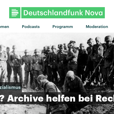
emen
Podcasts
Programm
Moderation
zialismus
?
Archive
helfen
bei
Rec