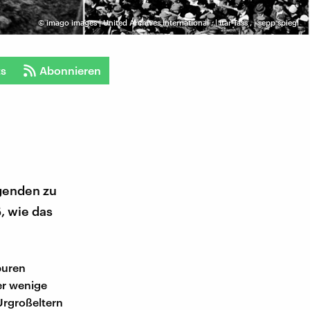
©
imago images | United Archives International
,
| Itar-Tass
,
| sepp spiegl
ts
Abonnieren
egenden zu
, wie das
puren
er wenige
Urgroßeltern