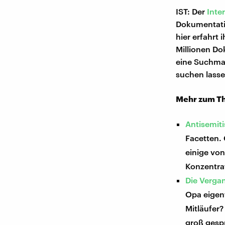
IST: Der
Inte
Dokumentati
hier erfahrt 
Millionen Do
eine Suchmas
suchen lasse
Mehr zum T
Antisemit
Facetten. 
einige vo
Konzentra
Die Vergan
Opa eigent
Mitläufer?
groß gesp