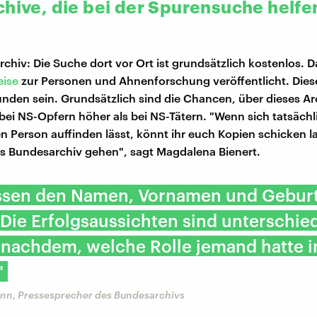
chive, die bei der Spurensuche helfe
:
chiv: Die Suche dort vor Ort ist grundsätzlich kostenlos. D
eise
zur Personen und Ahnenforschung veröffentlicht. Die
nden sein. Grundsätzlich sind die Chancen, über dieses Ar
 bei NS-Opfern höher als bei NS-Tätern. "Wenn sich tatsächl
n Person auffinden lässt, könnt ihr euch Kopien schicken l
ns Bundesarchiv gehen", sagt Magdalena Bienert.
ssen den Namen, Vornamen und Gebur
Die Erfolgsaussichten sind unterschie
 nachdem, welche Rolle jemand hatte i
"
nn, Pressesprecher des Bundesarchivs