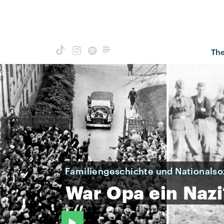
Th
Familiengeschichte und Nationalso
War
Opa
ein
Nazi