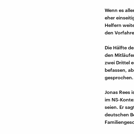
Wenn es alle
eher einseit
Helfern weit
den Vorfahre
Die Hälfte d
den Mitläufe
zwei Drittel 
befassen, ab
gesprochen.
Jonas Rees is
im NS-Konte
seien. Er sa
deutschen Be
Familiengesc