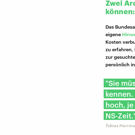
Zwei Ar
können
Das Bundesar
eigene
Hinw
Kosten verbu
zu erfahren,
zur gesuchte
persönlich i
"Sie mü
kennen. 
hoch, je
NS-Zeit.
Tobias Herrma