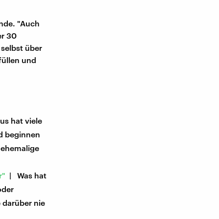
nde. "Auch
er 30
 selbst über
füllen und
s hat viele
nd beginnen
 ehemalige
r"
| Was hat
oder
e darüber nie