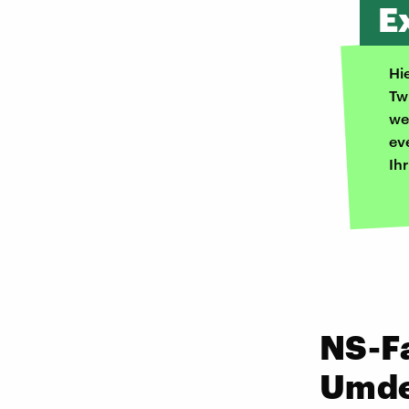
E
Hi
Tw
we
ev
Ih
NS-F
Umde