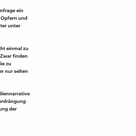
mfrage ein
n Opfern und
ter unter
cht einmal zu
 Zwar finden
ie zu
er nur selten
iliennarrative
Verdrängung
ung der