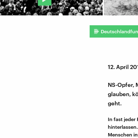
Deutschlandfu
12. April 2
NS-Opfer, M
glauben, kö
geht.
In fast jede
hinterlassen
Menschen int