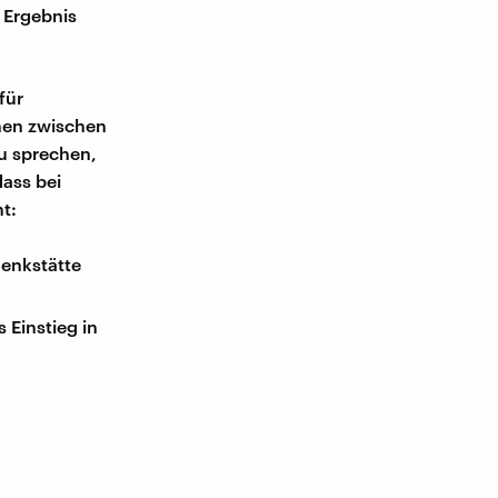
 Ergebnis
für
onen zwischen
u sprechen,
dass bei
t:
denkstätte
 Einstieg in