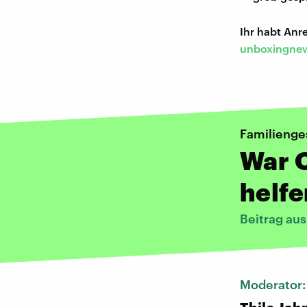
Ihr habt An
unboxingnew
Familienge
War O
helfe
Beitrag aus
Moderator