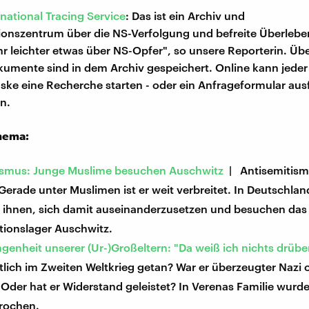
rnational Tracing Service
: Das ist ein Archiv und
onszentrum über die NS-Verfolgung und befreite Überlebe
ihr leichter etwas über NS-Opfer", so unsere Reporterin. Üb
kumente sind in dem Archiv gespeichert. Online kann jeder
ke eine Recherche starten - oder ein Anfrageformular aus
n.
hema:
ismus: Junge Muslime besuchen Auschwitz
| Antisemitismu
Gerade unter Muslimen ist er weit verbreitet. In Deutschla
n ihnen, sich damit auseinanderzusetzen und besuchen das
tionslager Auschwitz.
genheit unserer (Ur-)Großeltern: "Da weiß ich nichts drübe
lich im Zweiten Weltkrieg getan? War er überzeugter Nazi 
 Oder hat er Widerstand geleistet? In Verenas Familie wurd
rochen.