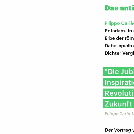
Das ant
Filippo Carl
Potsdam. In s
Erbe der röm
Dabei spielt
Dichter Verg
"Die Jub
Inspirat
Revoluti
Zukunft 
Filippo Carlà-
Der Vortrag