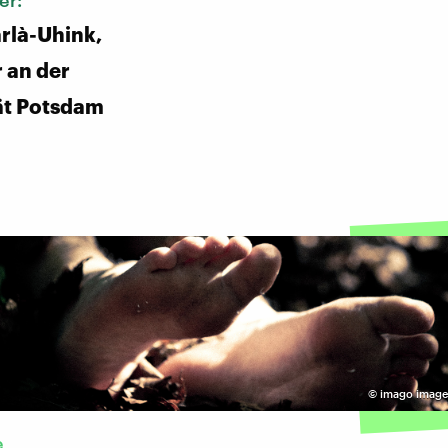
er:
arlà-Uhink,
r an der
ät Potsdam
©
imago images
e