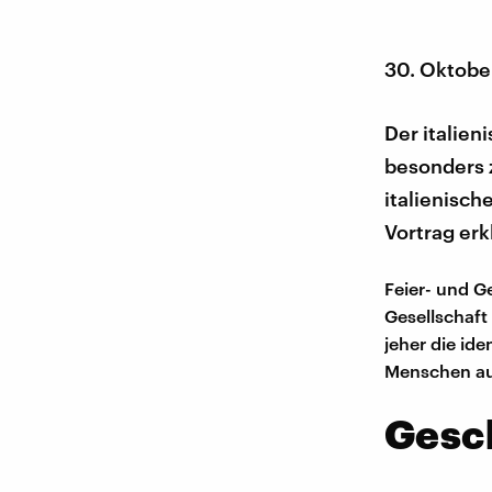
30. Oktobe
Der italien
besonders z
italienisch
Vortrag erkl
Feier- und G
Gesellschaft
jeher die id
Menschen auf
Gesch