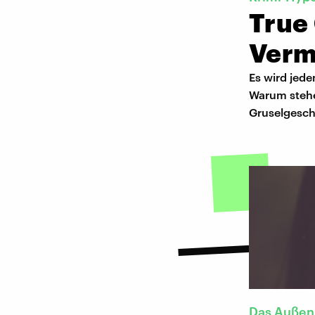
True
Vermi
Es wird jede
Warum stehe
Gruselgeschi
Das Außen