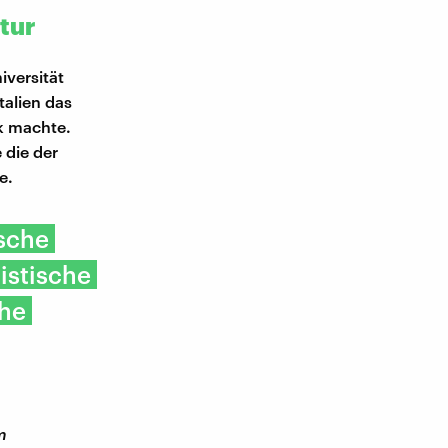
tur
iversität
talien das
ik machte.
 die der
e.
ische
histische
che
m