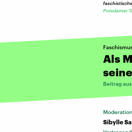
faschistisch
Potsdamer T
Faschismus 
Als M
seine
Beitrag au
Moderatio
Sibylle S