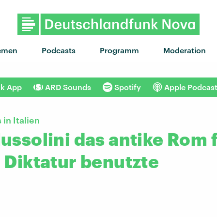
emen
Podcasts
Programm
Moderation
nk App
ARD Sounds
Spotify
Apple Podcas
in Italien
ussolini das antike Rom 
 Diktatur benutzte