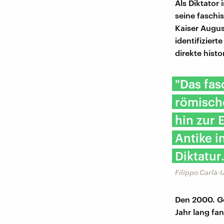
Als Diktator
seine faschis
Kaiser August
identifiziert
direkte hist
"Das fas
römische
hin zur
Antike i
Diktatur
Filippo Carlà-
Den 2000. Ge
Jahr lang fa