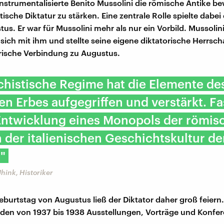
 instrumentalisierte Benito Mussolini die römische Antike b
tische Diktatur zu stärken. Eine zentrale Rolle spielte dabei
us. Er war für Mussolini mehr als nur ein Vorbild. Mussolin
e sich mit ihm und stellte seine eigene diktatorische Herrscha
orische Verbindung zu Augustus.
chistische Regime hat die Elemente de
n Erbes aufgegriffen und verstärkt. Fa
 Entwicklung eines Monopols der römis
n der italienischen Geschichtskultur de
."
Uhink, Historiker
burtstag von Augustus ließ der Diktator daher groß feiern.
nden von 1937 bis 1938 Ausstellungen, Vorträge und Konfer