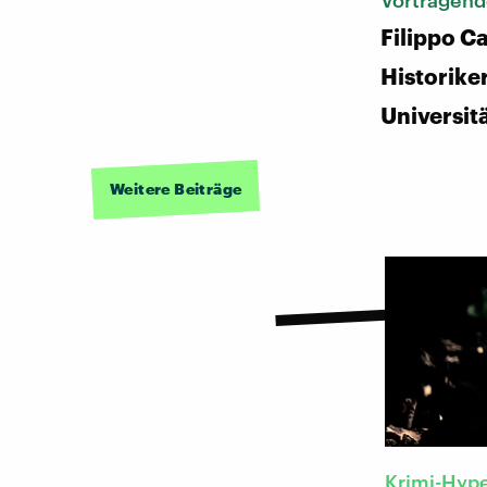
Vortragend
Filippo C
Historike
Universit
Weitere Beiträge
Krimi-Hyp