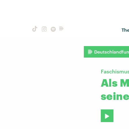
Th
Deutschlandfu
Faschismus 
Als M
seine