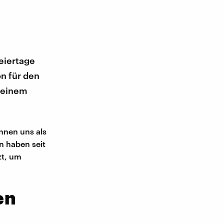
Feiertage
on für den
 seinem
nnen uns als
n haben seit
zt, um
en