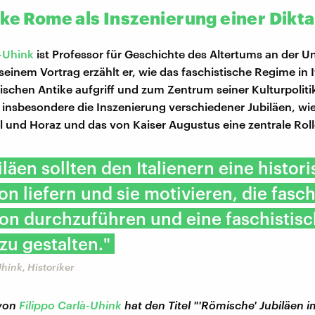
ike Rome als Inszenierung einer Dikta
à-Uhink
ist Professor für Geschichte des Altertums an der Un
einem Vortrag erzählt er, wie das faschistische Regime in I
ischen Antike aufgriff und zum Zentrum seiner Kulturpolit
e insbesondere die Inszenierung verschiedener Jubiläen, wie
il und Horaz und das von Kaiser Augustus eine zentrale Roll
iläen sollten den Italienern eine histor
ion liefern und sie motivieren, die fasc
on durchzuführen und eine faschistis
zu gestalten."
Uhink, Historiker
 von
Filippo Carlà-Uhink
hat den Titel "'Römische' Jubiläen i