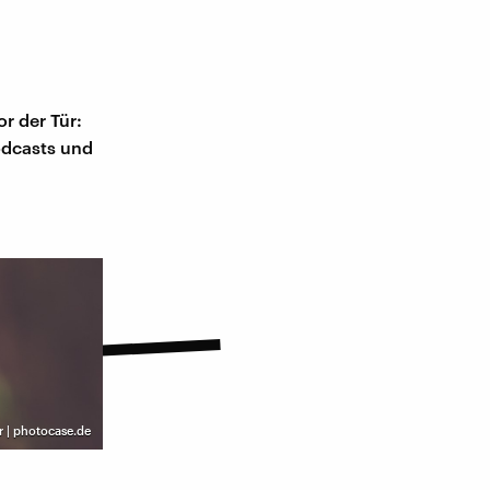
r der Tür:
odcasts und
r | photocase.de