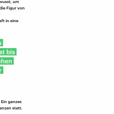
ewusst, um
 die Figur von
i
ft in eine
s
st bis
chen
r
 Ein ganzes
enzen statt.