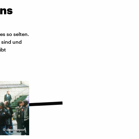
uns
es so selten.
 sind und
ibt
©
dpa - report