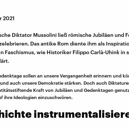
r 2021
ische Diktator Mussolini ließ römische Jubiläen und 
elebrieren. Das antike Rom diente ihm als Inspirati
en Faschismus, wie Historiker Filippo Carlà-Uhink in
ärt.
edenktage sollen an unsere Vergangenheit erinnern und kö
 und auch unsere Demokratie stärken. Doch auch Diktature
entitätsstiftende Kraft von Jubiläen und Gedenktagen genut
 ihre Ideologien einzuschwören.
ichte instrumentalisier