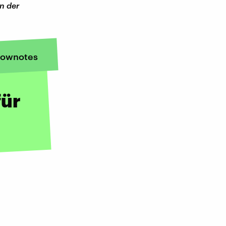
en der
ownotes
für