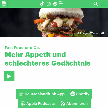
©
Imago | Westend61
Fast Food und Co.
Mehr
Appetit
und
schlechteres
Gedächtnis
Deutschlandfunk App
Spotify
Apple Podcasts
Abonnieren