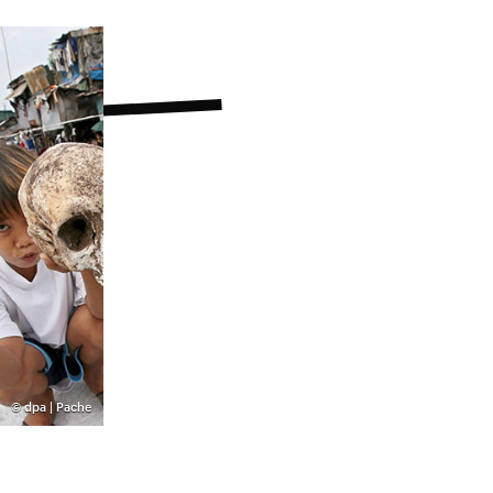
©
dpa | Pache