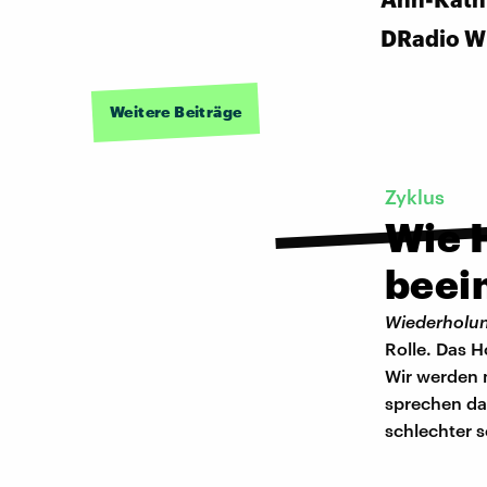
DRadio W
Weitere Beiträge
Zyklus
Wie 
beei
Wiederholu
Rolle. Das H
Wir werden 
sprechen da
schlechter s