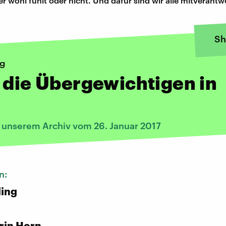
r wohl fühlt oder nicht. Und dafür sind wir alle mitverantwo
Sh
ng
 die Übergewichtigen in
s unserem Archiv vom 26. Januar 2017
n:
ling
rin Horn,