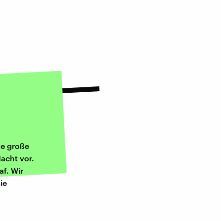
ne große
acht vor.
f. Wir
ie