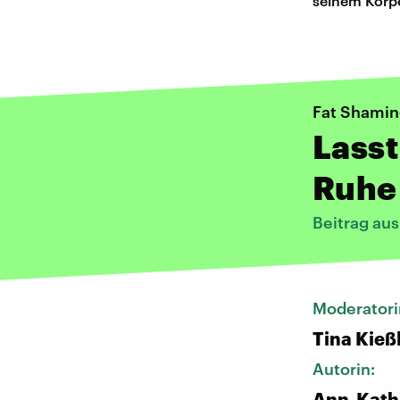
seinem Körpe
Fat Shami
Lasst
Ruhe
Beitrag au
Moderatori
Tina Kieß
Autorin:
Ann-Kath