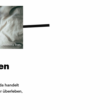
 | Anthony Tran
nen
da handelt
ur überleben,