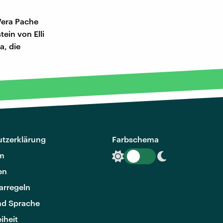
 Vera Pache
ein von Elli
a, die
tzerklärung
Farbschema
m
en
rregeln
nd Sprache
eiheit