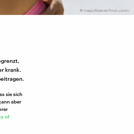
©
imago/Science Photo Library
grenzt,
r krank.
eitragen.
s sie sich
kann aber
hrer
ty of