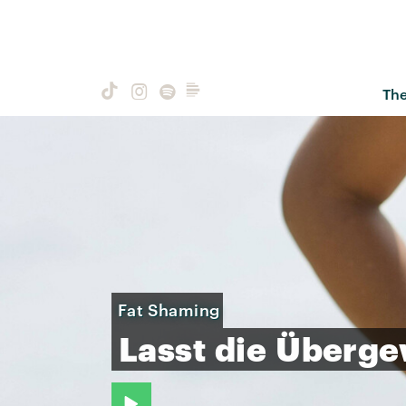
Th
Fat Shaming
Lasst
die
Überge