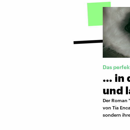
Das perfe
… in 
und l
Der Roman "
von Tía Enca
sondern ihr