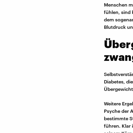
Menschen mit
fühlen, sind
dem sogenan
Blutdruck un
Überg
zwang
Selbstverstä
Diabetes, di
Übergewichti
Weitere Erge
Psyche der A
bestimmte St
führen. Klar 