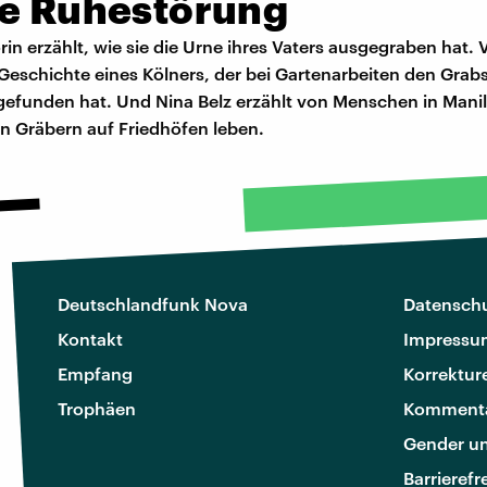
te Ruhestörung
in erzählt, wie sie die Urne ihres Vaters ausgegraben hat.
 Geschichte eines Kölners, der bei Gartenarbeiten den Grabst
gefunden hat. Und Nina Belz erzählt von Menschen in Manil
n Gräbern auf Friedhöfen leben.
Deutschlandfunk Nova
Datenschu
Kontakt
Impressu
Empfang
Korrektur
Trophäen
Kommenta
Gender u
Barrierefr