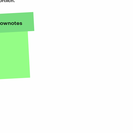
rtlich.
ownotes