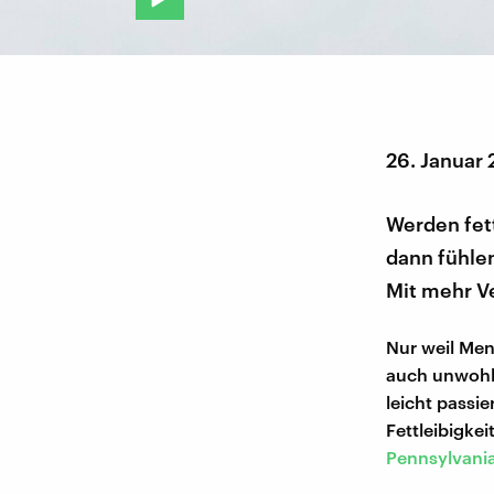
26. Januar 
Werden fet
dann fühlen
Mit mehr V
Nur weil Men
auch unwohl 
leicht pass
Fettleibigkei
Pennsylvania