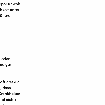
örper unwohl
hkeit unter
höheren
n oder
uso gut
ft erst die
, dass
Krankheiten
and sich in