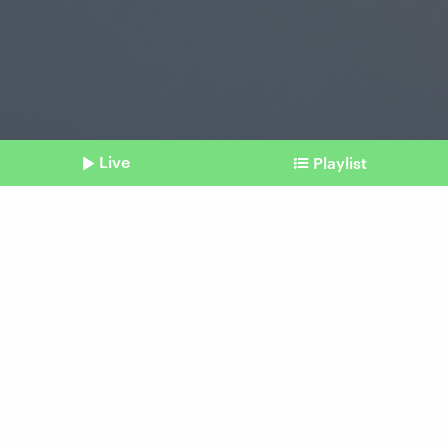
Live
Playlist
©
Imago | Pond5 Images
Shownotes
Wohnungsmarkt
Wie New York und andere
Städte das Vermieten über