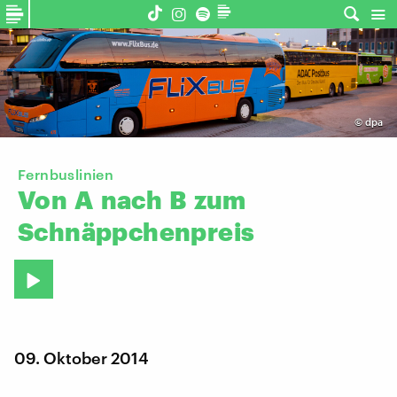
©
dpa
Fernbuslinien
Von
A
nach
B
zum
Schnäppchenpreis
09. Oktober 2014