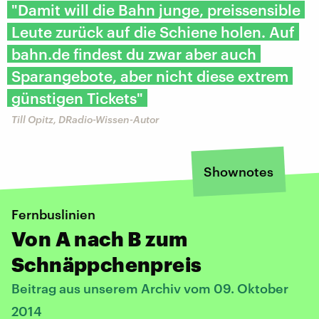
"Damit will die Bahn junge, preissensible
Leute zurück auf die Schiene holen. Auf
bahn.de findest du zwar aber auch
Sparangebote, aber nicht diese extrem
günstigen Tickets"
Till Opitz, DRadio-Wissen-Autor
Shownotes
Fernbuslinien
Von A nach B zum
Schnäppchenpreis
Beitrag aus unserem Archiv vom 09. Oktober
2014