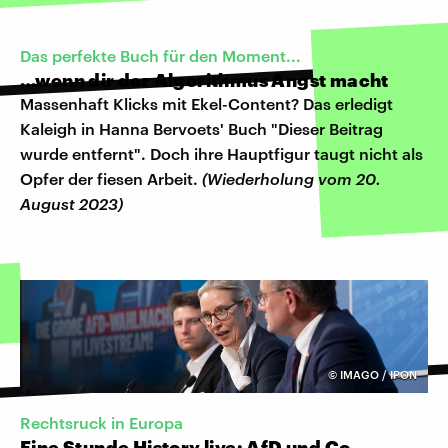
Das perfekte Buch für den Moment...
…wenn dir der Algorithmus Angst macht
Massenhaft Klicks mit Ekel-Content? Das erledigt
Kaleigh in Hanna Bervoets' Buch "Dieser Beitrag
wurde entfernt". Doch ihre Hauptfigur taugt nicht als
Opfer der fiesen Arbeit.
(Wiederholung vom 20.
August 2023)
©
IMAGO / IPON
Rechtsruck in Europa
Eine Stunde History live: AfD und Co. –