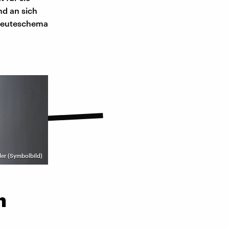
nd an sich
 Beuteschema
der (Symbolbild)
n