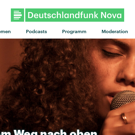
"Confidence" von My Ugly
emen
Podcasts
Programm
Moderation
em
Weg
nach
oben