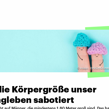
©
Imago | CHROMORANG
die Körpergröße unser
ngleben sabotiert
t auf Männer, die mindestens 1,80 Meter groß sind. Das hat