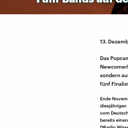
13. Dezemb
Das Popcam
Newcomerba
sondern auß
fünf Final
Ende Novemb
diesjährigen
vom Deutsch
bereits eine
DRadio Wisse