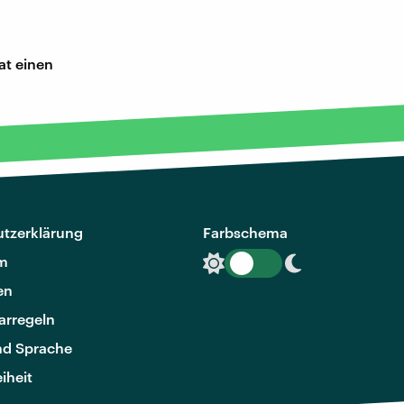
at einen
tzerklärung
Farbschema
m
en
rregeln
nd Sprache
eiheit