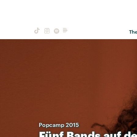
Th
Popcamp 2015
Fünf
Bands
auf
d