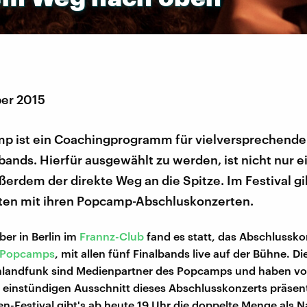
er 2015
p ist ein Coachingprogramm für vielversprechende
nds. Hierfür ausgewählt zu werden, ist nicht nur e
erdem der direkte Weg an die Spitze. Im Festival gib
isten mit ihren Popcamp-Abschluskonzerten.
er in Berlin im
Frannz-Club
fand es statt, das Abschlussko
Popcamps
, mit allen fünf Finalbands live auf der Bühne. Di
landfunk sind Medienpartner des Popcamps und haben vo
n einstündigen Ausschnitt dieses Abschlusskonzerts präsent
n-Festival gibt's ab heute 19 Uhr die doppelte Menge als 