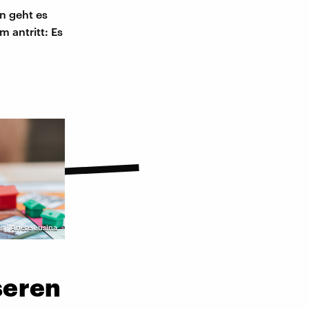
in geht es
 antritt: Es
s | Anete Lusina
seren