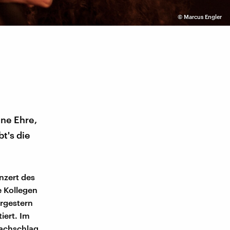
©
Marcus Engler
ine Ehre,
t's die
nzert des
e Kollegen
rgestern
iert. Im
Nachschlag.