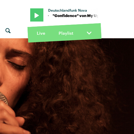
Deutschlandfunk Nova
 Clementine · "Confidence" von My Ugly Clementine · "Confidence
Live
Playlist