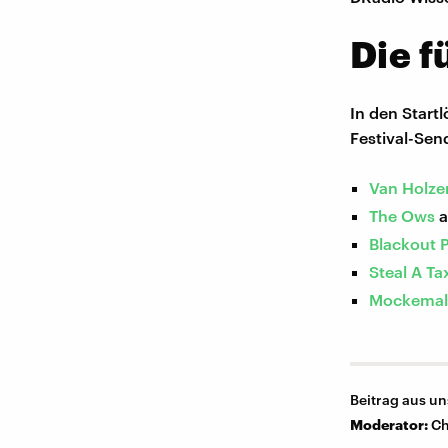
Die 
In den Start
Festival-Sen
Van Holze
The Ows
a
Blackout 
Steal A Ta
Mockemal
Beitrag aus u
Moderator:
Ch