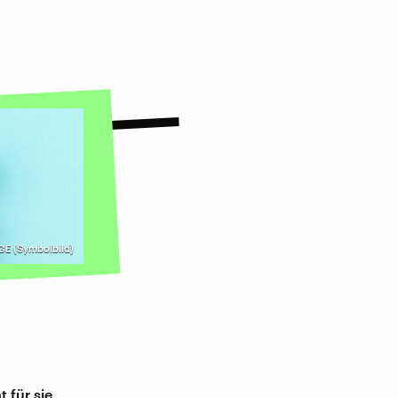
E (Symbolbild)
 für sie