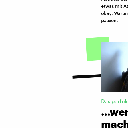
etwas mit At
okay. Warum
passen.
Das perfek
…wen
mach