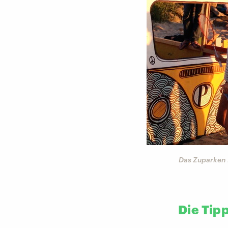
©
Carina | privat
ung zu haben. Aber:
Das Zuparken 
Die Tip