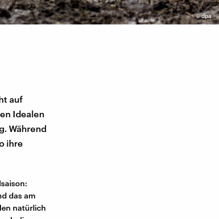
©
dpa
ht auf
en Idealen
ig. Während
o ihre
lsaison:
nd das am
en natürlich