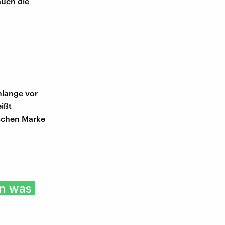
auch die
hlange vor
eißt
uschen Marke
an was