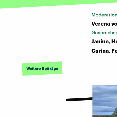
Moderatio
Verena vo
Gesprächsp
Janine, H
Carina, F
Weitere Beiträge