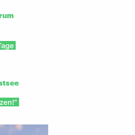
 rum
Tage
Ostsee
tzen!"