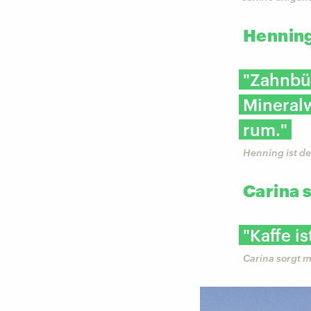
Henning
"Zahnbü
Mineralw
rum."
Henning ist de
Carina 
"Kaffe i
Carina sorgt m