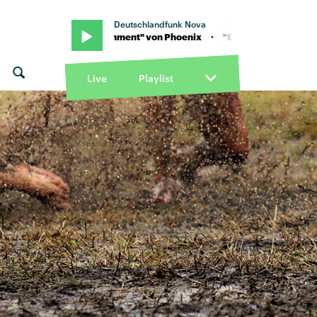
Deutschlandfunk Nova
ntertainment" von Phoenix · "Entertainment" von Phoenix
Live
Playlist