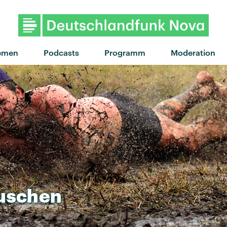
"Entertainment" von Phoenix · "E
emen
Podcasts
Programm
Moderation
uschen