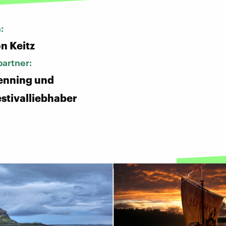
n:
n Keitz
artner:
enning und
estivalliebhaber