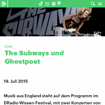
©
dpa
Live
The
Subways
und
Ghostpoet
19. Juli 2015
Musik aus England steht auf dem Programm im
DRadio-Wissen-Festival, mit zwei Konzerten von