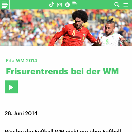
©
dpa
Fifa WM 2014
Frisurentrends
bei
der
WM
28. Juni 2014
Wer bei der Fußball-WM nicht nur über Fußball,