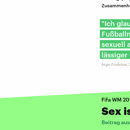
Zusammenhan
"Ich gla
Fußball
sexuell 
lässiger
Ingo Froböse, 
Fifa WM 20
Sex i
Beitrag au