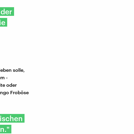
 der
ie
eben solle,
em -
ite oder
 Ingo Froböse
wischen
n."