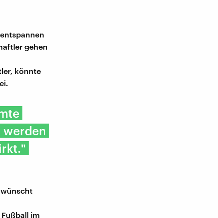
g entspannen
haftler gehen
ler, könnte
ei.
mmte
t werden
rkt."
b wünscht
Fußball im