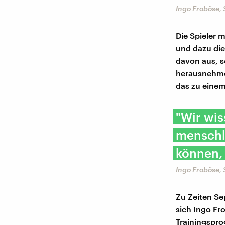
Ingo Froböse, 
Die Spieler 
und dazu die
davon aus, s
herausnehme.
das zu einem 
"Wir wis
menschl
können, 
Ingo Froböse, 
Zu Zeiten Se
sich Ingo Fro
Trainingspr