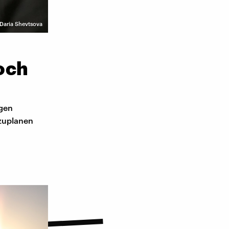
 Daria Shevtsova
och
gen
nzuplanen