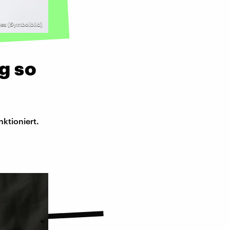
es (Symbolbild)
g so
ktioniert.