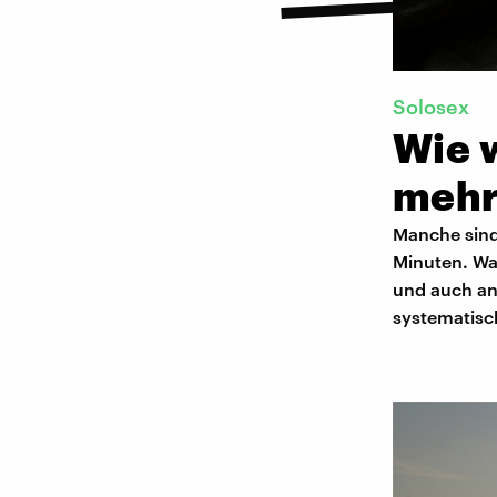
Solosex
Wie 
mehr
Manche sind
Minuten. War
und auch and
systematisc