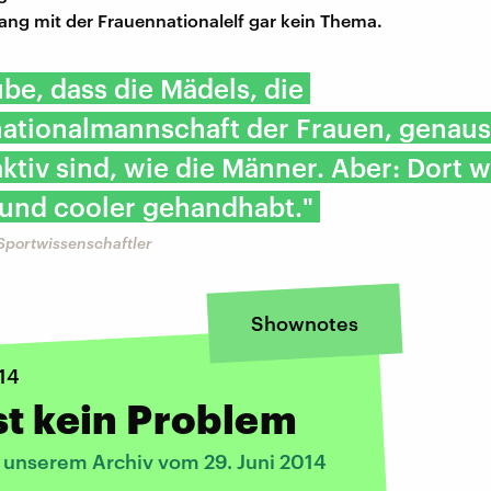
g mit der Frauennationalelf gar kein Thema.
ube, dass die Mädels, die
nationalmannschaft der Frauen, genau
aktiv sind, wie die Männer. Aber: Dort w
 und cooler gehandhabt."
Sportwissenschaftler
Shownotes
14
st kein Problem
s unserem Archiv vom 29. Juni 2014