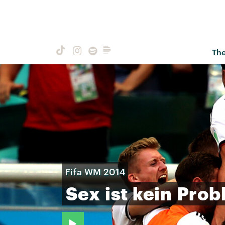
Th
Fifa WM 2014
Sex
ist
kein
Prob