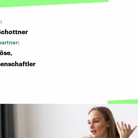
n:
Schottner
artner:
öse,
enschaftler