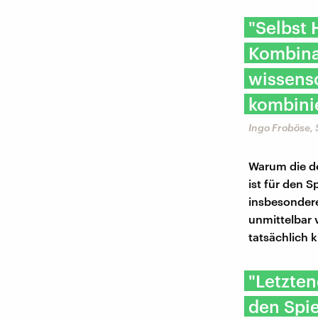
"Selbst 
Kombina
wissens
kombini
Ingo Froböse, 
Warum die de
ist für den 
insbesondere
unmittelbar 
tatsächlich 
"Letzten
den Spi