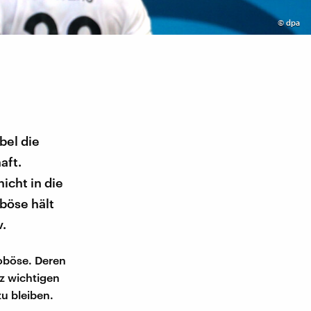
©
dpa
bel die
aft.
icht in die
böse hält
v.
roböse. Deren
z wichtigen
zu bleiben.