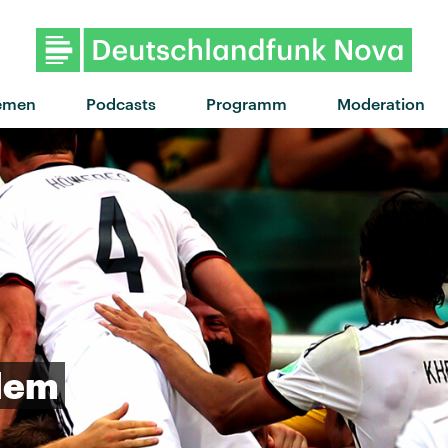
"Tested Waters" von Loupe · "
emen
Podcasts
Programm
Moderation
lem