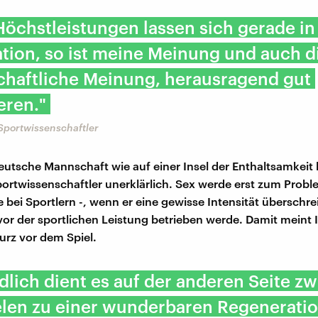
Höchstleistungen lassen sich gerade in
tion, so ist meine Meinung und auch d
chaftliche Meinung, herausragend gut
eren."
Sportwissenschaftler
utsche Mannschaft wie auf einer Insel der Enthaltsamkeit l
Sportwissenschaftler unerklärlich. Sex werde erst zum Probl
 bei Sportlern -, wenn er eine gewisse Intensität überschre
vor der sportlichen Leistung betrieben werde. Damit meint
kurz vor dem Spiel.
dlich dient es auf der anderen Seite z
elen zu einer wunderbaren Regeneratio