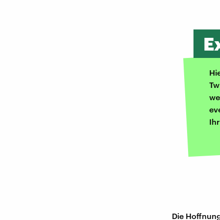
E
Hi
Tw
we
ev
Ih
Die Hoffnung