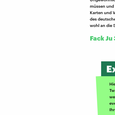
müssen und ni
Karten und V
des deutsch
wohl an die 
Fack Ju 
E
Hi
Tw
we
ev
Ih