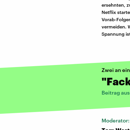
ersehnten, zw
Netflix start
Vorab-Folgen
vermeiden. Wi
Spannung ist
Zwei an ei
"Fack
Beitrag au
Moderator