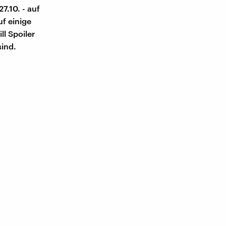
7.10. - auf
uf einige
l Spoiler
sind.