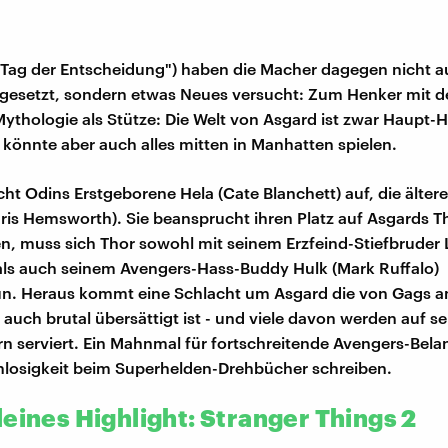
("Tag der Entscheidung") haben die Macher dagegen nicht a
gesetzt, sondern etwas Neues versucht: Zum Henker mit d
ythologie als Stütze: Die Welt von Asgard ist zwar Haupt-
s könnte aber auch alles mitten in Manhatten spielen.
ucht Odins Erstgeborene Hela (Cate Blanchett) auf, die älte
ris Hemsworth). Sie beansprucht ihren Platz auf Asgards T
, muss sich Thor sowohl mit seinem Erzfeind-Stiefbruder 
als auch seinem Avengers-Hass-Buddy Hulk (Mark Ruffalo)
. Heraus kommt eine Schlacht um Asgard die von Gags a
auch brutal übersättigt ist - und viele davon werden auf se
ern serviert. Ein Mahnmal für fortschreitende Avengers-Bela
nlosigkeit beim Superhelden-Drehbücher schreiben.
leines Highlight: Stranger Things 2