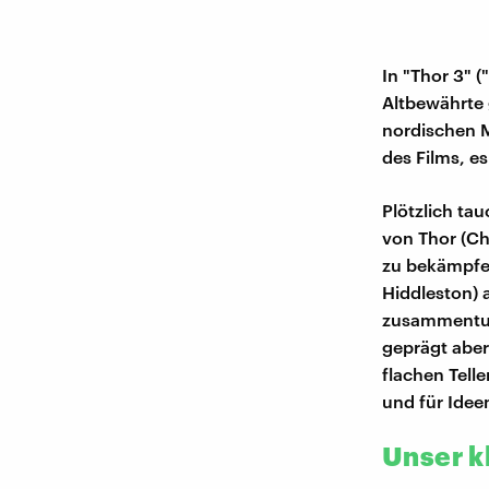
In "Thor 3" 
Altbewährte 
nordischen M
des Films, e
Plötzlich ta
von Thor (Ch
zu bekämpfen
Hiddleston) 
zusammentun
geprägt aber 
flachen Tell
und für Idee
Unser k