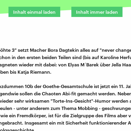
Inhalt einmal laden
Inhalt immer laden
Göhte 3" setzt Macher Bora Dagtekin alles auf "never chang
hon in den ersten beiden Teilen sind (bis auf Karoline Herfu
neten wieder mit dabei: von Elyas M´Barek über Jella Ha
eben bis Katja Riemann.
nzdummen 10b der Goethe-Gesamtschule ist jetzt ein 11. J
gendwie sollen die Chaoten Abi-fit gemacht werden. Neb
wieder sehr wirksamen "Torte-Ins-Gesicht"-Humor werden 
Keulen - unter anderem zum Thema Mobbing - geschwungen
wie ein Fremdkörper, ist für die Zielgruppe des Films aber vi
ngebracht. Insgesamt ein mit Sicherheit funktionierender 
folgsgeschichte.