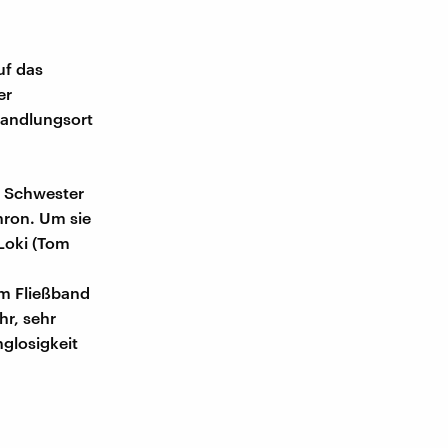
uf das
er
Handlungsort
re Schwester
hron. Um sie
Loki (Tom
m Fließband
hr, sehr
nglosigkeit