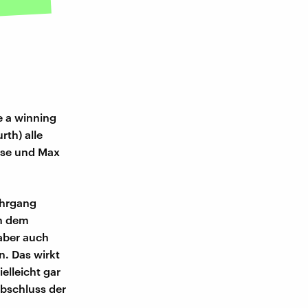
e a winning
rth) alle
ase und Max
ahrgang
en dem
aber auch
. Das wirkt
elleicht gar
Abschluss der