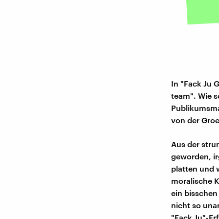
In "Fack Ju 
team". Wie sc
Publikumsmag
von der Gro
Aus der stru
geworden, ir
platten und 
moralische 
ein bisschen 
nicht so una
"Fack Ju"-Er