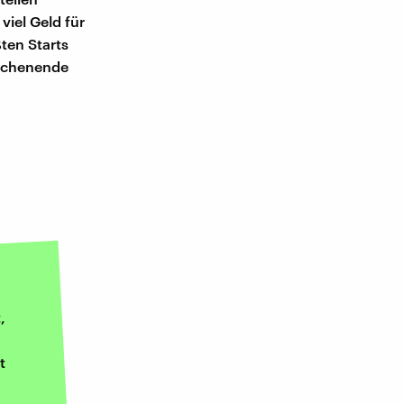
viel Geld für
ten Starts
Wochenende
,
t