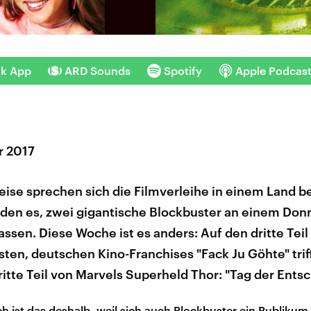
nk App
ARD Sounds
Spotify
Apple Podcas
r 2017
ise sprechen sich die Filmverleihe in einem Land be
den es, zwei gigantische Blockbuster an einem Don
lassen. Diese Woche ist es anders: Auf den dritte Teil
sten, deutschen Kino-Franchises "Fack Ju Göhte" trif
ritte Teil von Marvels Superheld Thor: "Tag der Ents
 ist das deshalb, weil sich auch Blockbuster ein Publikum 