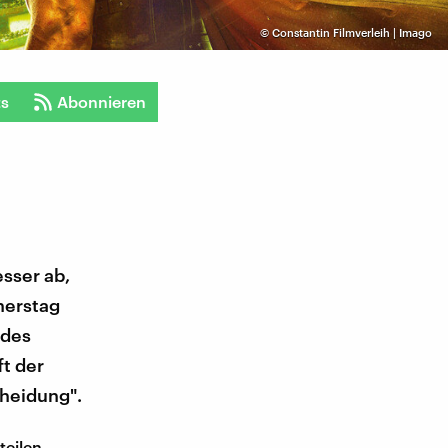
©
Constantin Filmverleih | Imago
ts
Abonnieren
sser ab,
nerstag
 des
ft der
cheidung".
teilen