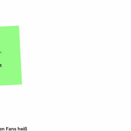
,
t
en Fans heiß