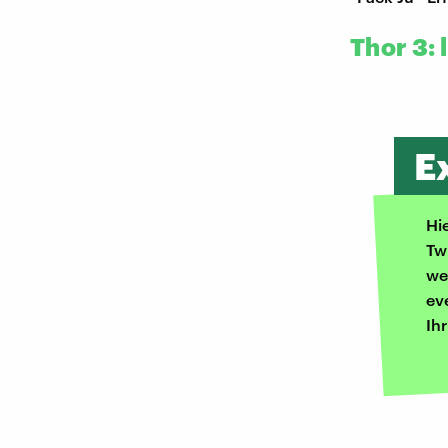
Thor 3: 
E
Hi
Tw
we
ev
Ih