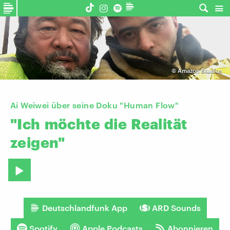
©
Amazon Studios
Ai Weiwei über seine Doku "Human Flow"
"Ich
möchte
die
Realität
zeigen"
Deutschlandfunk App
ARD Sounds
Spotify
Apple Podcasts
Abonnieren