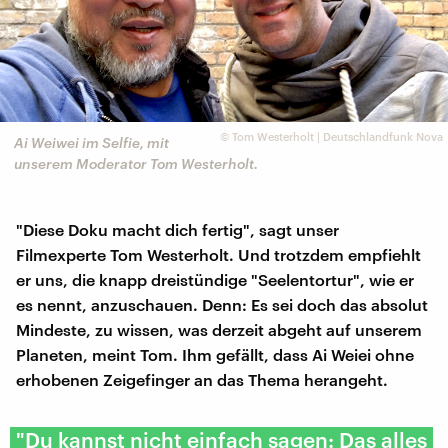
©
Tom Westerholt | Deutschlandfunk Nova
Ai Weiwei im Selfie, mit
unserem Moderator Tom Westerholt.
"Diese Doku macht dich fertig", sagt unser
Filmexperte Tom Westerholt. Und trotzdem empfiehlt
er uns, die knapp dreistündige "Seelentortur", wie er
es nennt, anzuschauen. Denn: Es sei doch das absolut
Mindeste, zu wissen, was derzeit abgeht auf unserem
Planeten, meint Tom. Ihm gefällt, dass Ai Weiei ohne
erhobenen Zeigefinger an das Thema herangeht.
"Du kannst nicht einfach sagen: Das alles