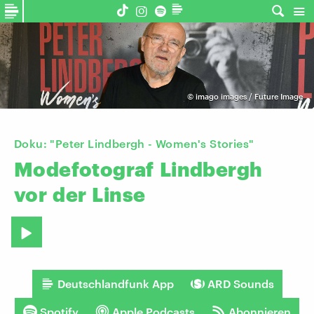
©
imago images / Future Image
Doku: "Peter Lindbergh - Women's Stories"
Modefotograf
Lindbergh
vor
der
Linse
Deutschlandfunk App
ARD Sounds
Spotify
Apple Podcasts
Abonnieren