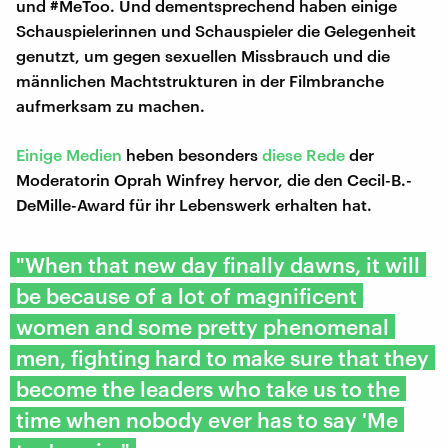
und #MeToo. Und dementsprechend haben einige
Schauspielerinnen und Schauspieler die Gelegenheit
genutzt, um gegen sexuellen Missbrauch und die
männlichen Machtstrukturen in der Filmbranche
aufmerksam zu machen.
Einige Medien
heben besonders
diese Rede
der
Moderatorin Oprah Winfrey hervor, die den Cecil-B.-
DeMille-Award für ihr Lebenswerk erhalten hat.
"When that new day finally dawns, it will
be because of a lot of magnificent
women and some pretty phenomenal
men, fighting hard to make sure that they
become the leaders who take us to the
time when nobody ever has to say 'Me