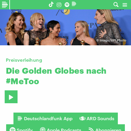
©
imago/UPI Photo
Preisverleihung
Die
Golden
Globes
nach
#MeToo
Deutschlandfunk App
ARD Sounds
Spotify
Apple Podcasts
Abonnieren