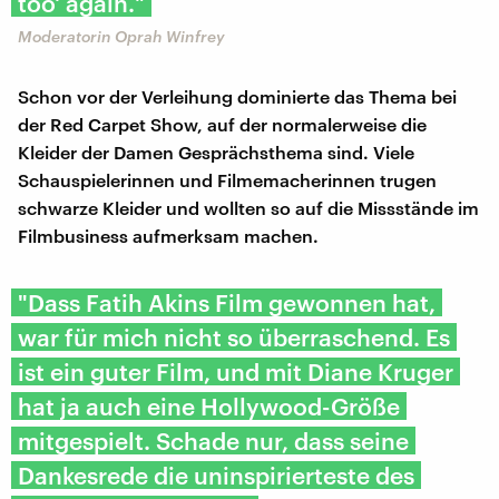
too' again."
Moderatorin Oprah Winfrey
Schon vor der Verleihung dominierte das Thema bei
der Red Carpet Show, auf der normalerweise die
Kleider der Damen Gesprächsthema sind. Viele
Schauspielerinnen und Filmemacherinnen trugen
schwarze Kleider und wollten so auf die Missstände im
Filmbusiness aufmerksam machen.
"Dass Fatih Akins Film gewonnen hat,
war für mich nicht so überraschend. Es
ist ein guter Film, und mit Diane Kruger
hat ja auch eine Hollywood-Größe
mitgespielt. Schade nur, dass seine
Dankesrede die uninspirierteste des