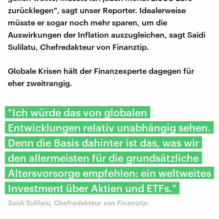
zurücklegen", sagt unser Reporter. Idealerweise
müsste er sogar noch mehr sparen, um die
Auswirkungen der Inflation auszugleichen, sagt Saidi
Sulilatu, Chefredakteur von Finanztip.
Globale Krisen hält der Finanzexperte dagegen für
eher zweitrangig.
"Ich würde das von globalen
Entwicklungen relativ unabhängig sehen.
Denn die Basis dahinter ist das, was wir
den allermeisten für die grundsätzliche
Altersvorsorge empfehlen: ein weltweites
Investment über Aktien und ETFs."
Saidi Sulilatu, Chefredakteur von Finanztip