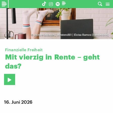
©
picture alliance / Westend61 | Eloisa Ramos (Symbolbild)
Finanzielle Freiheit
Mit
vierzig
in
Rente
–
geht
das?
16. Juni 2026