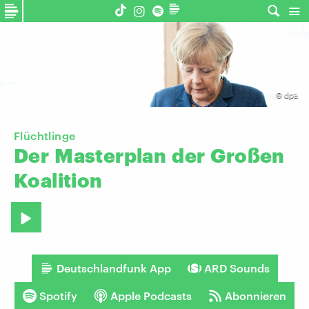
©
dpa
Flüchtlinge
Der
Masterplan
der
Großen
Koalition
Deutschlandfunk App
ARD Sounds
Spotify
Apple Podcasts
Abonnieren