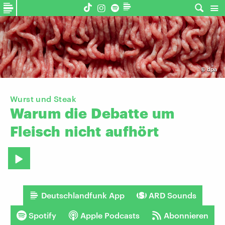
©
dpa
Wurst und Steak
Warum
die
Debatte
um
Fleisch
nicht
aufhört
Deutschlandfunk App
ARD Sounds
Spotify
Apple Podcasts
Abonnieren