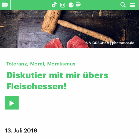
©
VICUSCHKA | photocase.de
Toleranz, Moral, Moralismus
Diskutier
mit
mir
übers
Fleischessen!
13. Juli 2016