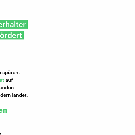
erhalter
ördert
u spüren.
rat
auf
tenden
ldern landet.
en
h