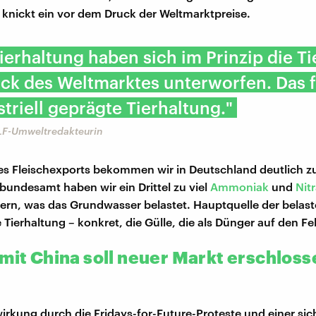
knickt ein vor dem Druck der Weltmarktpreise.
Tierhaltung haben sich im Prinzip die Ti
ck des Weltmarktes unterworfen. Das f
striell geprägte Tierhaltung."
DLF-Umweltredakteurin
es Fleischexports bekommen wir in Deutschland deutlich z
undesamt haben wir ein Drittel zu viel
Ammoniak
und
Nit
ern, was das Grundwasser belastet. Hauptquelle der belas
ie Tierhaltung – konkret, die Gülle, die als Dünger auf den Fe
 mit China soll neuer Markt erschloss
wirkung durch die Fridays-for-Future-Proteste und einer sic