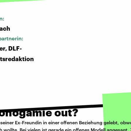
n:
bach
artnerin:
er, DLF-
tsredaktion
Monogamie out?
 seiner Ex-Freundin in einer offenen Beziehung gelebt, obwo
ch wollte. Bei vielen ist gerade ein offenes Modell angesagt.