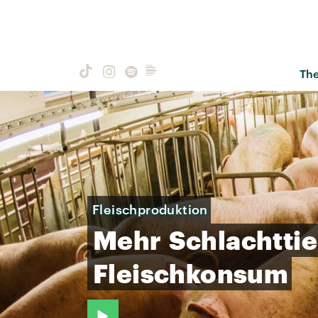
Th
Fleischproduktion
Mehr
Schlachttie
Fleischkonsum