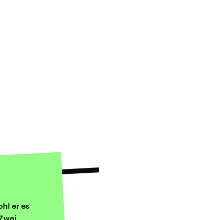
hl er es
 Zwei