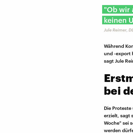
"Ob wir 
keinen U
Jule Reimer, 
Während Kon
und -export 
sagt Jule Re
Erstm
bei 
Die Proteste
erzielt, sagt
Woche" sei se
werden dürfe