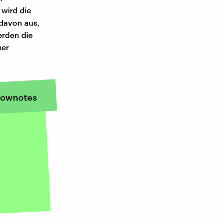
 wird die
 davon aus,
erden die
uer
ownotes