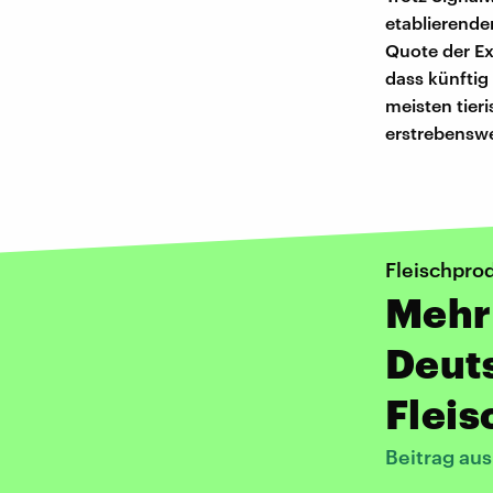
etablierende
Quote der Ex
dass künftig
meisten tieri
erstrebenswe
Fleischpro
Mehr 
Deut
Flei
Beitrag au