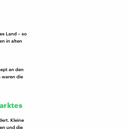
es Land – so
en in alten
zept an den
h waren die
marktes
ert. Kleine
ren und die