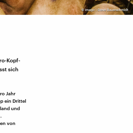
©
imago | Steve Bauerschmidt
ro-Kopf-
sst sich
ro Jahr
 ein Drittel
tland und
.
ten von