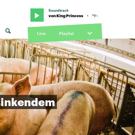
Soundtrack
 "Prophet" von King Princess · "Prophet" von King Princess
Live
Playlist
sinkendem