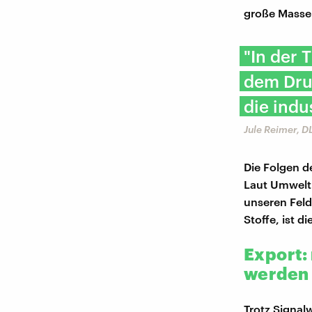
große Masse 
"In der 
dem Dru
die indu
Jule Reimer, 
Die Folgen d
Laut Umweltb
unseren Feld
Stoffe, ist d
Export:
werden
Trotz Signal