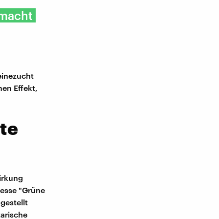
 macht
einezucht
en Effekt,
te
irkung
 Messe "Grüne
gestellt
tarische