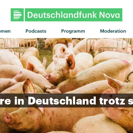
"Prophet" von King Princess ·
emen
Podcasts
Programm
Moderation
re
in
Deutschland
trotz