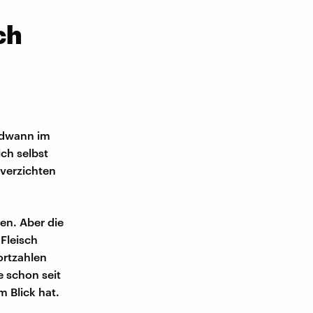
ch
endwann im
ich selbst
verzichten
en. Aber die
Fleisch
ortzahlen
e schon seit
 Blick hat.