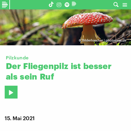
©
Bilderhascher | photocase.de
Pilzkunde
Der
Fliegenpilz
ist
besser
als
sein
Ruf
15. Mai 2021