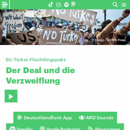
©
Imago | ZUMA Press
EU-Türkei-Flüchtlingspakt
Der
Deal
und
die
Verzweiflung
Deutschlandfunk App
ARD Sounds
Spotify
Apple Podcasts
Abonnieren