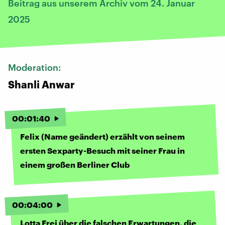
Beitrag aus unserem Archiv vom 24. Januar
2025
Moderation:
Shanli Anwar
00
:
01
:
40
Felix (Name geändert) erzählt von seinem
ersten Sexparty-Besuch mit seiner Frau in
einem großen Berliner Club
00
:
04
:
00
Lotta Frei über die falschen Erwartungen, die