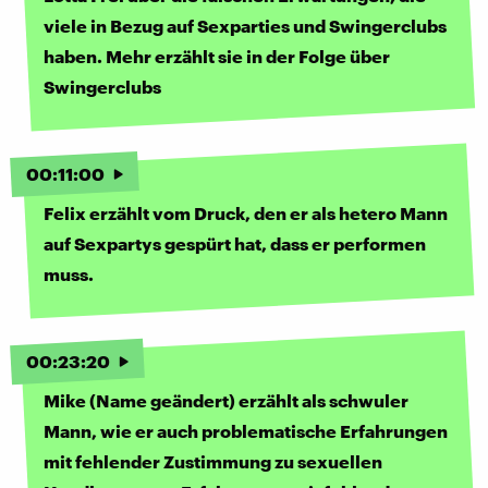
viele in Bezug auf Sexparties und Swingerclubs
haben. Mehr erzählt sie in der Folge über
Swingerclubs
00
:
11
:
00
Felix erzählt vom Druck, den er als hetero Mann
auf Sexpartys gespürt hat, dass er performen
muss.
00
:
23
:
20
Mike (Name geändert) erzählt als schwuler
Mann, wie er auch problematische Erfahrungen
mit fehlender Zustimmung zu sexuellen