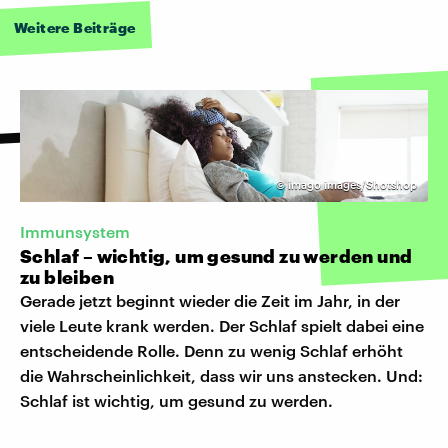
Weitere Beiträge
©
imago images/Shotshop
Immunsystem
Schlaf – wichtig, um gesund zu werden und
zu bleiben
Gerade jetzt beginnt wieder die Zeit im Jahr, in der
viele Leute krank werden. Der Schlaf spielt dabei eine
entscheidende Rolle. Denn zu wenig Schlaf erhöht
die Wahrscheinlichkeit, dass wir uns anstecken. Und:
Schlaf ist wichtig, um gesund zu werden.