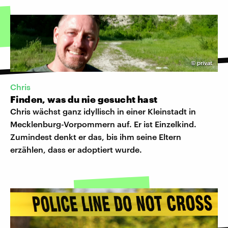
©
privat
Chris
Finden, was du nie gesucht hast
Chris wächst ganz idyllisch in einer Kleinstadt in
Mecklenburg-Vorpommern auf. Er ist Einzelkind.
Zumindest denkt er das, bis ihm seine Eltern
erzählen, dass er adoptiert wurde.