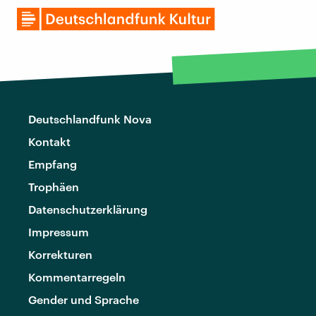
Deutschlandfunk Nova
Kontakt
Empfang
Trophäen
Datenschutzerklärung
Impressum
Korrekturen
Kommentarregeln
Gender und Sprache