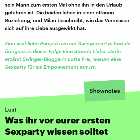
sein Mann zum ersten Mal ohne ihn in den Urlaub
gefahren ist. Die beiden leben in einer offenen
Beziehung, und Milan beschreibt, wie das Vermissen
sich auf ihre Liebe ausgewirkt hat.
Eine weibliche Perspektive auf Swingerpartys hört ihr
übrigens in dieser Folge Eine Stunde Liebe. Darin
erzählt Swinger-Bloggerin Lotta Frei, warum eine
Sexparty für sie Empowerment pur ist.
Shownotes
Lust
Was ihr vor eurer ersten
Sexparty wissen solltet