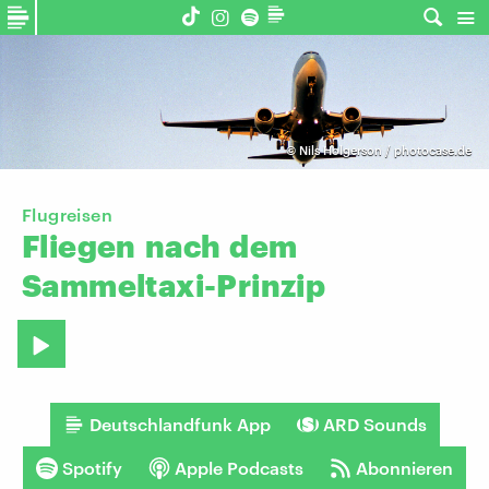
©
Nils Holgerson / photocase.de
Flugreisen
Fliegen
nach
dem
Sammeltaxi-Prinzip
Deutschlandfunk App
ARD Sounds
Spotify
Apple Podcasts
Abonnieren