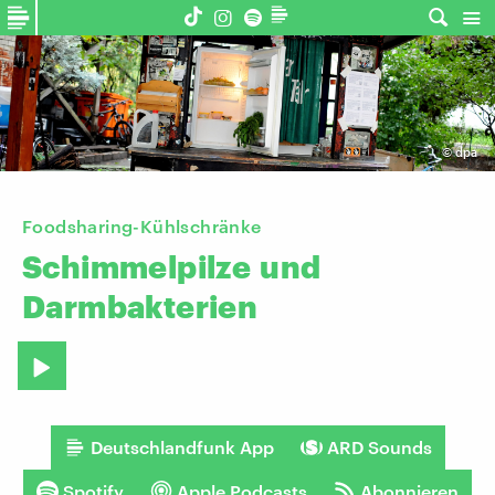
©
dpa
Foodsharing-Kühlschränke
Schimmelpilze
und
Darmbakterien
Deutschlandfunk App
ARD Sounds
Spotify
Apple Podcasts
Abonnieren