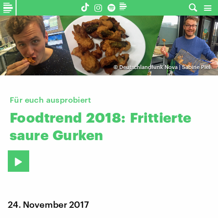
©
Deutschlandfunk Nova | Sabine Piel
Für euch ausprobiert
Foodtrend
2018:
Frittierte
saure
Gurken
24. November 2017