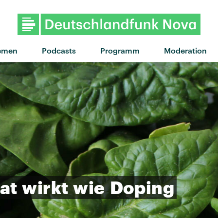
emen
Podcasts
Programm
Moderation
at
wirkt
wie
Doping