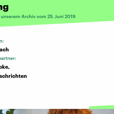
ng
s unserem Archiv vom 25. Juni 2019
n:
bach
artner:
bke,
achrichten