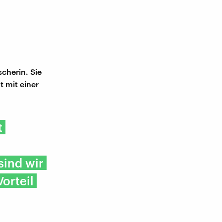
scherin. Sie
t mit einer
t
sind wir
orteil