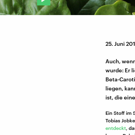
25. Juni 20
Auch, wenn 
wurde: Er l
Beta-Carot
liegen, ka
ist, die ei
Ein Stoff im 
Tobias Jobk
entdeckt
, d