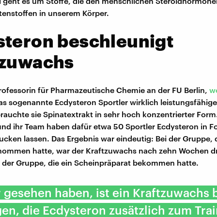
i geht es um Stoffe, die den menschlichen Steroidhormone
otenstoffen in unserem Körper.
steron beschleunigt
tzuwachs
Professorin für Pharmazeutische Chemie an der FU Berlin,
wo
das sogenannte Ecdysteron Sportler wirklich leistungsfähi
rauchte sie Spinatextrakt in sehr hoch konzentrierter Form
und ihr Team haben dafür etwa 50 Sportler Ecdysteron in 
ucken lassen. Das Ergebnis war eindeutig: Bei der Gruppe, 
enommen hatte, war der Kraftzuwachs nach zehn Wochen dr
i der Gruppe, die ein Scheinpräparat bekommen hatte.
 gesehen haben, ist ein Kraftzuwachs 
en, die Ecdysteron zusätzlich zum Tra