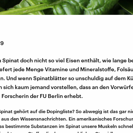
19
Spinat doch nicht so viel Eisen enthält, wie lange 
iefert jede Menge Vitamine und Mineralstoffe, Folsä
in. Und wenn Spinatblätter so unschuldig auf dem K
nn sich kaum jemand vorstellen, dass an den Vorwürf
ne Forscherin der FU Berlin erhebt.
Spinat gehört auf die Dopingliste? So abwegig ist das gar ni
e aus den Wissensnachrichten. Ein amerikanisches Forsch
ass bestimmte Substanzen im Spinat unsere Muskeln schne