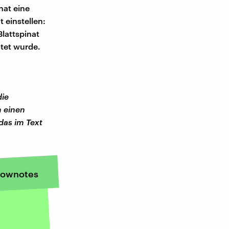
nat eine
t einstellen:
lattspinat
tet wurde.
die
m einen
das im Text
ownotes