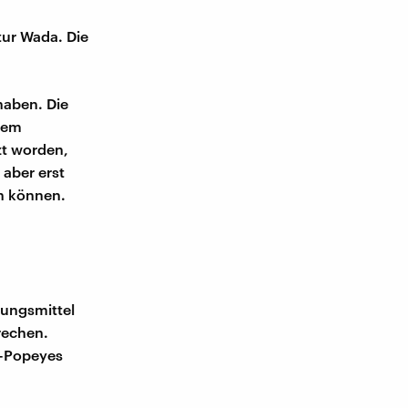
tur Wada. Die
haben. Die
rem
zt worden,
 aber erst
en können.
zungsmittel
rechen.
s-Popeyes