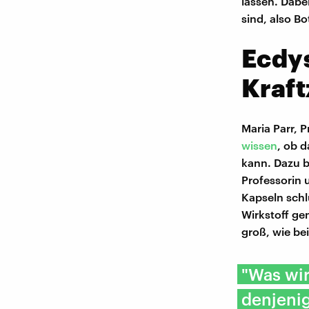
lassen. Dabe
sind, also B
Ecdy
Kraf
Maria Parr, 
wissen
, ob 
kann. Dazu b
Professorin 
Kapseln schl
Wirkstoff g
groß, wie be
"Was wir
denjenig