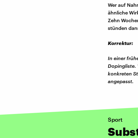
Wer auf Nahr
ähnliche Wirk
Zehn Wochen 
stünden dann
Korrektur:
In einer früh
Dopingliste.
konkreten St
angepasst.
Sport
Subst