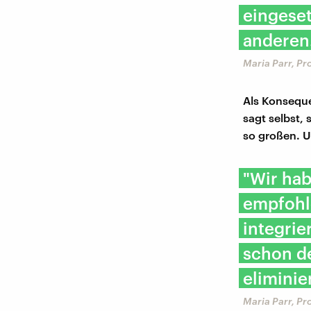
eingeset
anderen
Maria Parr, Pr
Als Konsequen
sagt selbst, 
so großen. U
"Wir hab
empfohle
integrie
schon de
eliminie
Maria Parr, Pr