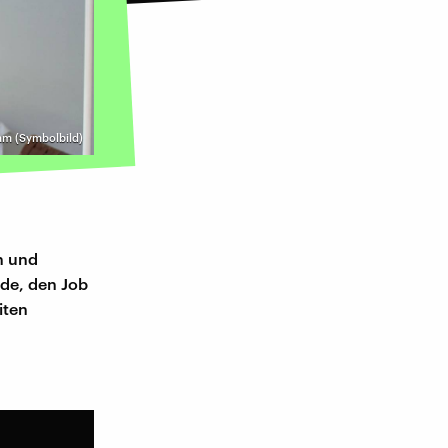
eam (Symbolbild)
un und
nde, den Job
iten