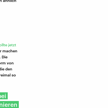
n ähnlich
llte jetzt
ger machen
. Die
Form von
die den
eimal so
bei
inieren