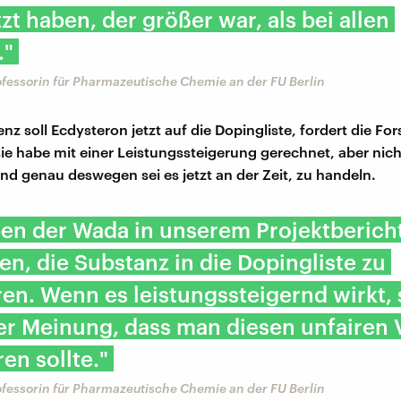
zt haben, der größer war, als bei allen
."
ofessorin für Pharmazeutische Chemie an der FU Berlin
z soll Ecdysteron jetzt auf die Dopingliste, fordert die For
sie habe mit einer Leistungssteigerung gerechnet, aber nich
nd genau deswegen sei es jetzt an der Zeit, zu handeln.
en der Wada in unserem Projektberich
n, die Substanz in die Dopingliste zu
ren. Wenn es leistungssteigernd wirkt, 
r Meinung, dass man diesen unfairen V
ren sollte."
ofessorin für Pharmazeutische Chemie an der FU Berlin