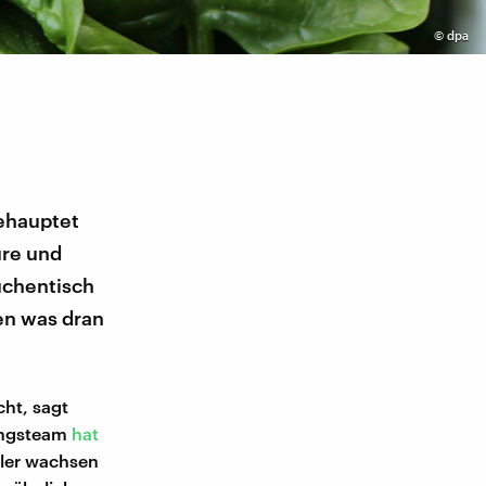
©
dpa
behauptet
ure und
üchentisch
en was dran
cht, sagt
ungsteam
hat
ller wachsen