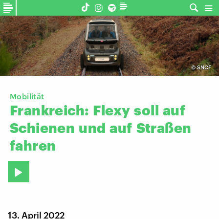
©
SNCF
Mobilität
Frankreich:
Flexy
soll
auf
Schienen
und
auf
Straßen
fahren
13. April 2022