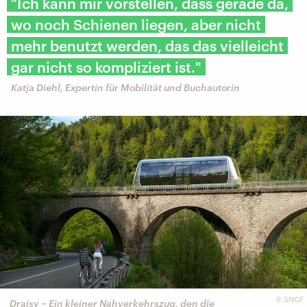
"Ich kann mir vorstellen, dass gerade da,
wo noch Schienen liegen, aber nicht
mehr benutzt werden, das das vielleicht
gar nicht so kompliziert ist."
Katja Diehl, Expertin für Mobilität und Buchautorin
©
SNCF
Draisy – Ein kleiner Nahverkehrszug, den die