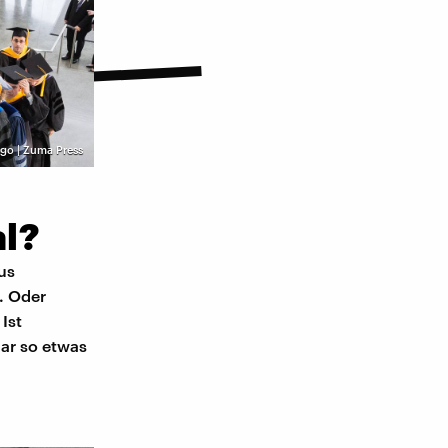
go | Zuma Press
al?
us
. Oder
Ist
gar so etwas