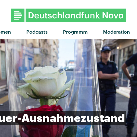
"Red Moon" von Tom Misch · 
emen
Podcasts
Programm
Moderation
uer-Ausnahmezustand