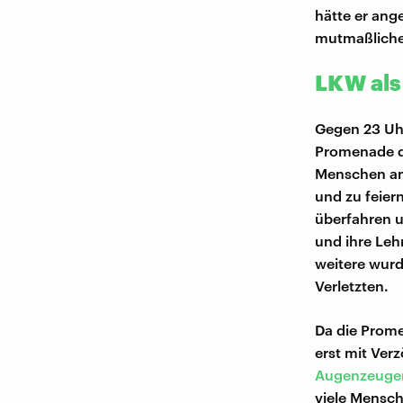
hätte er ange
mutmaßliche
LKW als
Gegen 23 Uhr
Promenade de
Menschen am
und zu feier
überfahren u
und ihre Leh
weitere wurd
Verletzten.
Da die Prome
erst mit Ver
Augenzeuge
viele Mensch