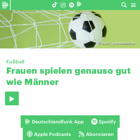
©
suze / photocase.de
Fußball
Frauen
spielen
genauso
gut
wie
Männer
Deutschlandfunk App
Spotify
Apple Podcasts
Abonnieren