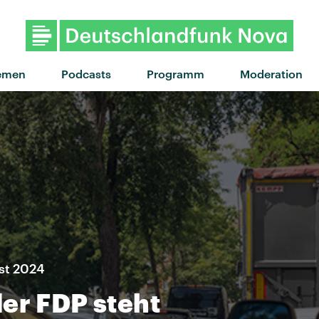
"Red Moon" von Tom
emen
Podcasts
Programm
Moderation
ust 2024
er FDP steht