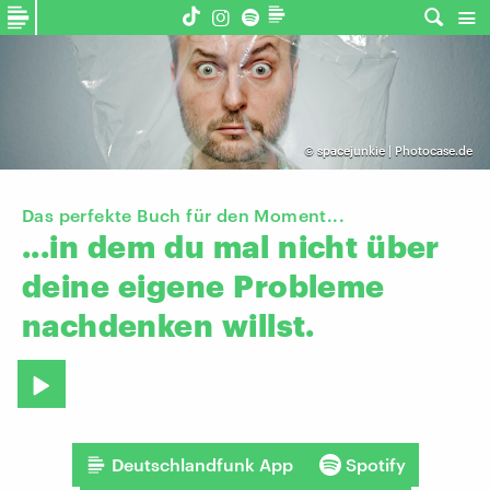
©
spacejunkie | Photocase.de
Das perfekte Buch für den Moment...
...in
dem
du
mal
nicht
über
deine
eigene
Probleme
nachdenken
willst.
Deutschlandfunk App
Spotify