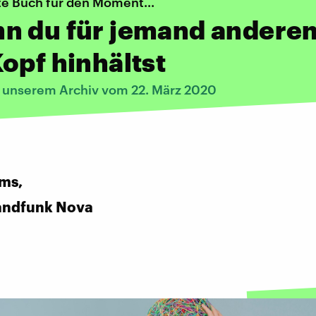
te Buch für den Moment...
n du für jemand andere
opf hinhältst
s unserem Archiv vom 22. März 2020
ms,
andfunk Nova