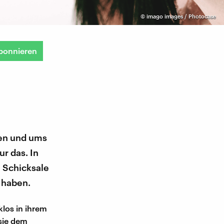
©
imago images / Photocase
bonnieren
ben und ums
ur das. In
 Schicksale
 haben.
klos in ihrem
 sie dem