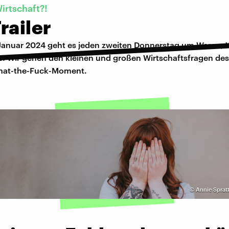
irtschaft?!
railer
Januar 2024 geht es jeden zweiten Donnerstag um Waren, 
es. Wir gehen den kleinen und großen Wirtschaftsfragen de
hat-the-Fuck-Moment.
©
Annie Sprat