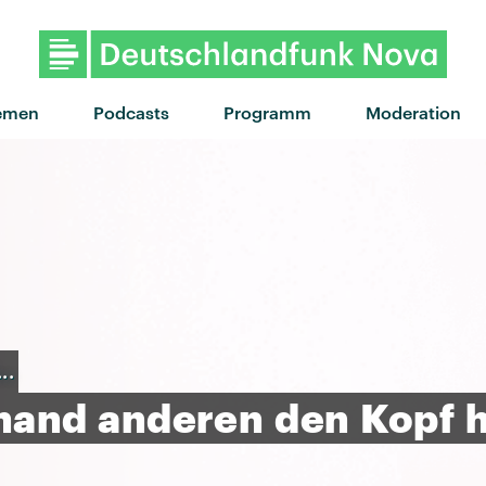
"Heartbeats" von The Knife
emen
Podcasts
Programm
Moderation
..
mand
anderen
den
Kopf
h