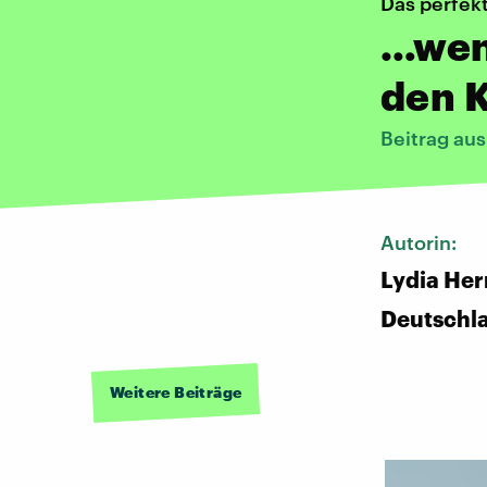
Das perfek
…wen
den K
Beitrag au
Autorin:
Lydia Her
Deutschl
Weitere Beiträge