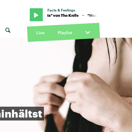
Facts & Feelings
 · "Heartbeats" von The Knife · "Heartbeats" von The Knife
Live
Playlist
inhältst