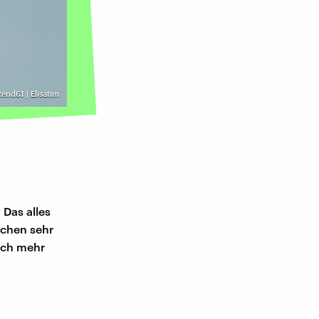
tend61 | Elisatim
Das alles
schen sehr
lich mehr