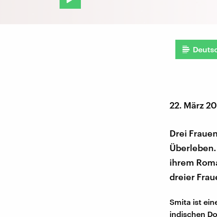
Deuts
22. März 2
Drei Fraue
Überleben. 
ihrem Roma
dreier Fra
Smita ist ein
indischen Dor