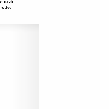
ter nach
krottes