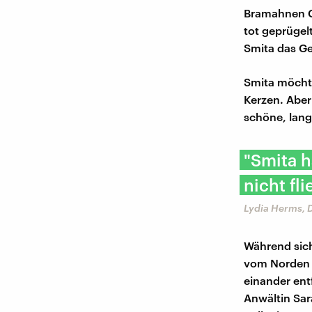
Bramahnen Ge
tot geprügel
Smita das Gel
Smita möchte
Kerzen. Aber 
schöne, lang
"Smita h
nicht fli
Lydia Herms, 
Während sich
vom Norden I
einander ent
Anwältin Sar