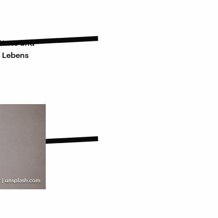
Werte und
s Lebens
t | unsplash.com