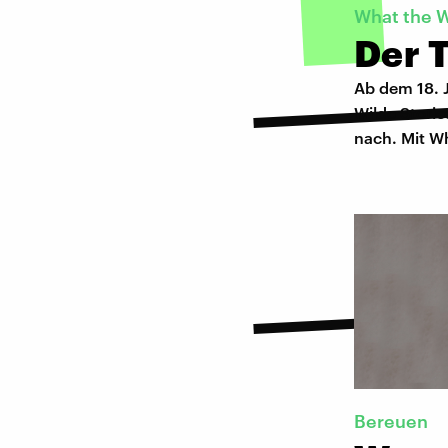
What the W
Der T
Ab dem 18. 
Wilde Stori
nach. Mit W
Bereuen