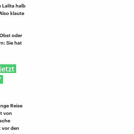
Lalita halb
Also klaute
 Obst oder
n: Sie hat
jetzt
"
ange Reise
it von
ische
t vor den