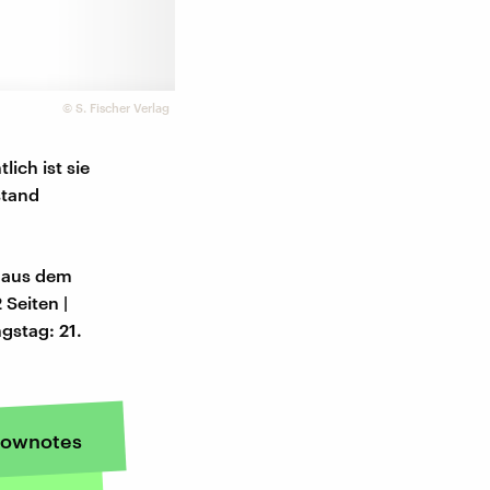
©
S. Fischer Verlag
ich ist sie
stand
| aus dem
 Seiten |
gstag: 21.
ownotes