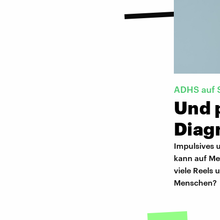
ADHS auf 
Und p
Diag
Impulsives 
kann auf Me
viele Reels 
Menschen?