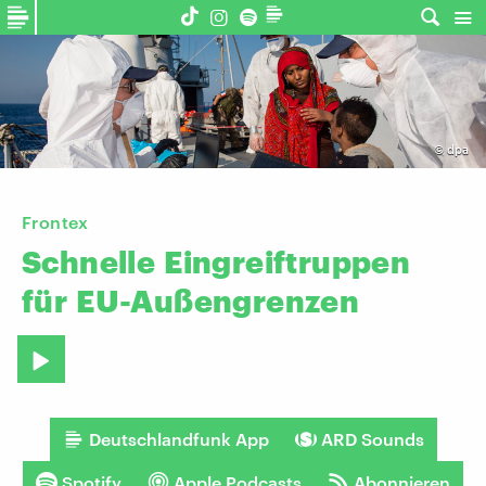
©
dpa
Frontex
Schnelle
Eingreiftruppen
für
EU-Außengrenzen
Deutschlandfunk App
ARD Sounds
Spotify
Apple Podcasts
Abonnieren